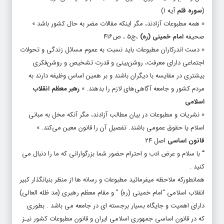
« همه مطبوعات آزادند، مگر اینکه مقالات مضر به حال کشور باشد »
صحیفه
امام خمینی (ره)
،ج‏۵ ، ص۴۱۶
« دست‌ اندرکاران‌ مطبوعات‌ باید نسبت‌ به‌ عموم‌ مسائل‌ زندگی‌ و تحولات‌
اجتماعی‌ دارای‌ معرفت‌، روشن‌بینی‌ و قدرت‌ تشخیص‌ و روشن‌فکری‌
بیشتری‌ در مقایسه‌ با دیگران‌ باشند و بر همین‌ اساس‌ وظیفه‌ دارند به‌
مردم‌ کشور و جامعه‌ آگاهی‌های‌ لازم‌ را بدهند. »
رهبر معظم انقلاب
اسلامی
« نشریات و مطبوعات در بیان مطالب آزادند، مگر آنکه مخل به مبانی
اسلام یا حقوق عمومی باشند. تفصیل آن را قانون معین می‌کند. »
قانون اساسی
اصل ۲۴
”
با سلام و عرض ادب و احترام حضور شما بزرگوارانی که ما را دنبال می
کنید .
همانطورکه ملاحظه میفرمائید مطبوعات و رسانه ها از منظر بنیانگذار کبیر
انقلاب اسلامی “امام خمینی (ره) ” و مقام معظم رهبری (مد ظله العالی)
دارای اهمیت و جایگاه بسیار برجسته ای در جامعه می باشد . بطوری
که در قانون اساسی جمهوری اسلامی ایران و قانون مطبوعات کشور نیـز
بر اساس مواد قانونی مرتبط با رسالت ، حقوق ، حدود و … ماموریت