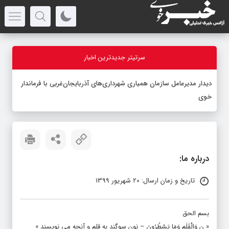
سرتیتر جدیدترین اخبار
درباره ما:
تاریخ و زمان ارسال: 20 شهریور 1399
بسم الحق
« ن وَالْقَلَمِ وَمَا یَسْطُرُونَ – نون سوگند به قلم و آنچه مى ‏نویسند »
(
سوره قلم
آیه ۱)