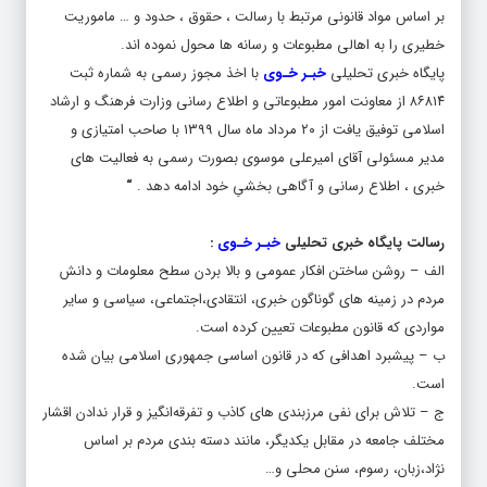
خطیری را به اهالی مطبوعات و رسانه ها محول نموده اند.
پایگاه خبری تحلیلی
خبـر خـوی
با اخذ مجوز رسمی به شماره ثبت
۸۶۸۱۴ از معاونت امور مطبوعاتی و اطلاع رسانی وزارت فرهنگ و ارشاد
اسلامی توفیق یافت از ۲۰ مرداد ماه سال ۱۳۹۹ با صاحب امتیازی و
مدیر مسئولی آقای امیرعلی موسوی بصورت رسمی به فعالیت های
خبری ، اطلاع رسانی و آگاهی بخشیِ خود ادامه دهد .
“
رسالت پایگاه خبری تحلیلی
خبـر خـوی
:
‌الف – روشن ساختن افکار عمومی و بالا بردن سطح معلومات و دانش
مردم در زمینه های گوناگون خبری، انتقادی،‌اجتماعی، سیاسی و سایر
مواردی که قانون مطبوعات تعیین کرده است.
ب – پیشبرد اهدافی که در قانون اساسی جمهوری اسلامی بیان شده
است.
ج – تلاش برای نفی مرزبندی های کاذب و تفرقه‌انگیز و قرار ندادن اقشار
مختلف جامعه در مقابل یکدیگر، مانند دسته بندی مردم بر اساس
نژاد،‌زبان، رسوم، سنن محلی و…
‌د – مبارزه با مظاهر فرهنگ استعماری (‌اسراف، تبذیر، لغو،