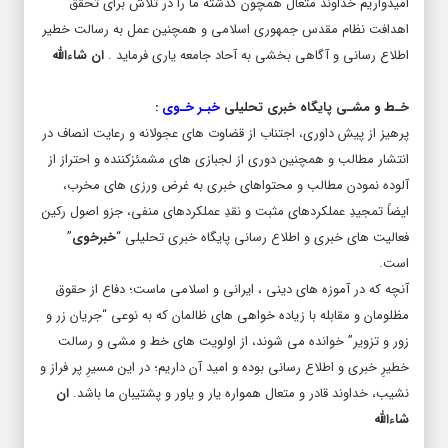
اهدافت نظام مقدس جمهوری اسلامی و همچنین عمل به رسالت خطیر
اطلاع رسانی و آگاهی بخشی به آحاد جامعه یاری فرماید .
ان شاءالله
خـط و مشـی پایگاه خبری تحلیلی
خبـر خـوی
:
پرهیز از پیش داوری، اجتناب از قضاوت های عجولانه و رعایت انصاف در
انتشار مطالب و همچنین دوری از لجبازی های مشمئزکننده و احتراز از
آلوده نمودن مطالب و محتواهای خبری به غرض ورزی های مخرب،
ایضاً تمجیدِ عملکردهای مثبت و نقدِ عملکردهای منفی، جزو اصول رکین
فعالیت های خبری و اطلاع رسانی پایگاه خبری تحلیلی “
خبرخوی
”
است.
آنچه که در آموزه های دینی ، ایرانی و اسلامی ماست؛ دفاع از حقوق
مظلومان و مقابله با زیاده خواهی های ظالمان که به نوعی “جریان زر و
زور و تزویر” خوانده می شوند، از اولویت های خط و مشی و رسالت
خطیرِ خبری و اطلاع رسانی بوده و امید آن داریم؛ در این مسیرِ پر فراز و
نشیب، خداوند قادر و متعال همواره یار و یاور و پشتیبان ما باشد.
ان
شاءالله
منابع درآمدی و گذران زندگی دست اندرکاران پایگاه خبری تحلیلی