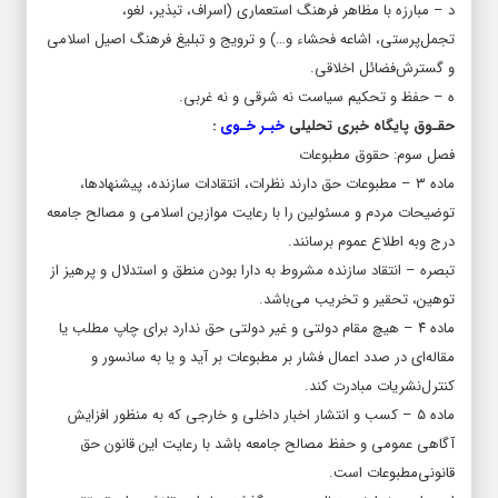
تجمل‌پرستی، اشاعه فحشاء و…) و ترویج و تبلیغ فرهنگ اصیل اسلامی
و گسترش‌فضائل اخلاقی.
ه – حفظ و تحکیم سیاست نه شرقی و نه غربی.
حقـوق پایگاه خبری تحلیلی
خبـر خـوی
:
‌فصل سوم: حقوق مطبوعات
‌ماده ۳ – مطبوعات حق دارند نظرات، انتقادات سازنده، پیشنهادها،
توضیحات مردم و مسئولین را با رعایت موازین اسلامی و مصالح جامعه
درج و‌به اطلاع عموم برسانند.
‌تبصره – انتقاد سازنده مشروط به دارا بودن منطق و استدلال و پرهیز از
توهین، تحقیر و تخریب می‌باشد.
‌ماده ۴ – هیچ مقام دولتی و غیر دولتی حق ندارد برای چاپ مطلب یا
مقاله‌ای در صدد اعمال فشار بر مطبوعات بر آید و یا به سانسور و
کنترل‌نشریات مبادرت کند.
‌ماده ۵ – کسب و انتشار اخبار داخلی و خارجی که به منظور افزایش
آگاهی عمومی و حفظ مصالح جامعه باشد با رعایت این قانون حق
قانونی‌مطبوعات است.
امیدواریم خداوند متعال همچون گذشته ما را در تلاش برای تحقق