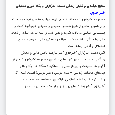
خبـر خـوی
:
مجموعه “
خبرخوی
” وابسته به هیچ گروه، نهاد و جناحی نبوده و نیست
و بر همین اساس از هیچ شخص حقیقی و حقوقی هیچگونه کمک و
پیشیبانی مـالـی دریافت نکرده و نمی کند. و البته بنا هم ندارد از لحاظ
مالی وابستگی داشته باشد . چراکه وابستگی مالی به زعم ما پایانِ
استقلال و آزادیِ رسانه است.
لکن؛ دست اندرکاران “
خبرخوی
” نیز نیازمند تامین مالی و معاش
زندگانی هستند. از اینرو تنها منابع درآمدی مجموعه “
خبرخوی
” پذیرش
آگهی ها، تبلیغات و رپرتاژ خبری از عملکرد دستگاه ها، ارگان ها و
نهادهای مختلف (دولتی – نیمه دولتی و غیر دولتی) است. البته؛ اگر
وزارت فرهنگ و ارشاد اسلامی یارانه ای به جامعه مطبوعات بدهد،
“
خبرخوی
” هم بمانند سایرین، از این فرصت استقبال می نماید.