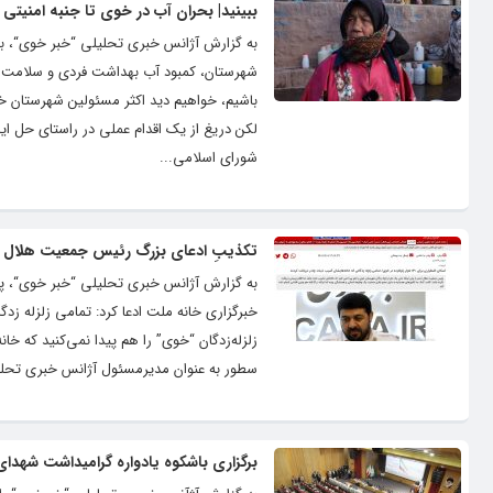
ببینید| بحران آب در خوی تا جنبه امنیتی 
به گزارش آژانس خبری تحلیلی “خبر خوی“، بح
شهرستان، کمبود آب بهداشت فردی و سلامت جس
باشیم، خواهیم دید اکثر مسئولین شهرستان خو
شورای اسلامی...
تکذیبِ ادعای بزرگ رئیس جمعیت هلال اح
خبرگزاری خانه ملت ادعا کرد: تمامی زلزله زد
زلزله‌زدگان “خوی” را هم پیدا نمی‌کنید که خ
سطور به عنوان مدیرمسئول آژانس خبری تحلیلی
برگزاری باشکوه یادواره گرامیداشت شهدا