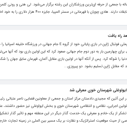
ه با جمعی از حرفه ای‌ترین ورزشکاران این رشته برگزار می‌شود. لی هنی و رونی کلمن
ی چوپان با قهرمانی در مستر المپیا، جایزه ۴۰۰ هزار دلاری را به خود اختصاص...
عد راه یافت
به گزارش “خبرخوی” به نقل از ورزش سه، تیم‌ملی فوتبال ژاپن در بازی پایانی خود از گروه E جام جهانی در ورز
 برای چهارمین بار به دور دوم جام جهانی صعود کرد که این اولین باری بود که آنها می‌تو
دنیا را شوکه کرد. پس از آنکه آنها در اولین بازی مقابل آلمان، قهرمان سابق جهان را ش
د که مقابل ژاپن تسلیم بشود. دو پیروزی...
ایواوغلی شهرستان خوی معرفی شد
 این آئین که مجیدی دادستان مرکز استان و جمعی از معاونین قضایی ناصر عتباتی رئ
لین اجرایی، نظامی و انتظامی شهرستان خوی و بخش ایواوغلی نیز حضور داشتند، عتبا
تشکر از یک خادم و معرفی یک خدمت گذار دیگر در این منطقه مهم و تاثیر گذار تشک
اصی از حیث موقعیت استراتژیک و نظارت بر یک مسیر بین الملی در زمینه تجارت خارجی