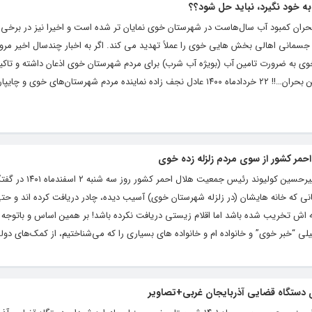
به خود نگیرد، نباید حل شود؟؟
ران کمبود آب سال‌هاست در شهرستان خوی نمایان تر شده است و اخیرا نیز در برخی ا
مانی اهالی بخش هایی خوی را عملاً تهدید می کند. اگر به اخبار چندسال اخیر مرو
ی به ضرورت تامین آب (بویژه آب شرب) برای مردم شهرستان خوی اذعان داشته و تاکید 
لکن دریغ از یک اقدام عملی در راستای حل این بحران…!! ۲۲ خردادماه ۱۴۰۰ عادل نجف زاده نماینده مردم شهرستان‌های
مر کشور از سوی مردم زلزله زده خوی
به گزارش آژانس خبری تحلیلی “خبر خوی“، پیرحسین کو
گانی که خانه هایشان (در زلزله شهرستان خوی) آسیب دیده، چادر دریافت کرده اند و حت
انه اش تخریب شده باشد اما اقلام زیستی دریافت نکرده باشد! بر همین اساس و باتوجه به
 “خبر خوی” و خانواده ام و خانواده های بسیاری را که می‌شناختیم، از کمک‌های دو
ی دستگاه قضایی آذربایجان غربی+تصاویر