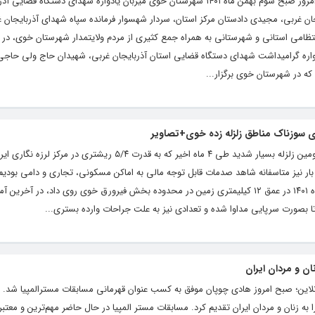
به گزارش آژآنس خبرری تحلیلی “خبرخوی“، امروز صبح سوم بهمن ماه ۱۴۰۱ شهرستان خوی میزبان یادواره شهدای دستگ
ان غربی، مجیدی دادستان مرکز استان، سردار شهسوار فرمانده سپاه شهدای آذربایجان
نتظامی استانی و شهرستانی به همراه جمع کثیری از مردم ولایتمدار شهرستان خوی، در 
دواره گرامیداشت شهدای دستگاه قضایی استان آذربایجان غربی، شهیدان حاج ولی حاجی 
که در شهرستان خوی برگزار...
ی سوزناک مناطق زلزله زده خوی+تصاویر
به گزارش آژانس خبری تحلیلی “خبرخوی“، دومین زلزله بسیار شدید طی ۴ ماه اخیر که به قدرت ۵/۴ ریش
ار نیز متاسفانه شاهد صدمات قابل توجه مالی به اماکن مسکونی، تجاری و دامی بودی
این زمین لرزه که ظهر روز چهارشنبه ۲۸ دی ماه ۱۴۰۱ در عمق ۱۲ کیلیمتری زمین در محدوده بخش فیرورق خوی روی داد، در 
ان و مردان ایران
نلاین؛ صبح امروز هادی چوپان موفق به کسب عنوان قهرمانی مسابقات مسترالمپیا شد. ا
 به زنان و مردان ایران تقدیم کرد. مسابقات مستر المپیا در حال حاضر مهم‌ترین و معتبر