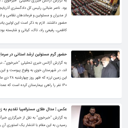
بود. ناصر عتباتی رئیس کل دادگستری آذربایج
از مدیران و مسئولین و فرماندهان نظامی و ا
حضور داشتند. لازم به ذکر است این اولین یا
کاظمی، رفیعی راد، تاک، کیاتی و شایسته بود 
حضور گرم مسئولین ارشد استانی در سرما
اند، در شهرستان خوی به وقوع پیوست و این ب
۱۶۰ نفر را راهی بیمارستان کرده است که عمدتا بصورت سرپایی مداوا شده و تعدادی نیز به علت جراحات وارده بستری...
عکس | مدال طلای مسترالمپیا تقدیم به زن
به گزارش “خبرخوی” به نقل از خبرگزاری خبرآ
رسیدن به این مقام با انتشار یک استوری آن را