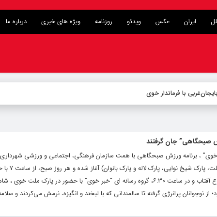
لل
ایران
عکس
ویدئو
روزنامه
ویژه های خبری
درباره ما
زش صبحگاهی” جان گرفتند
 خوی” ، برنامه ورزش صبحگاهی با همت سازمان فرهنگی، اجتماعی و ورزشی شهرداری 
ابتدای خردادماه در چهار نقطه از ش
مجرب برگزار می‌شود. صبح امروز، پس از طلوع آفتاب و در ساعت ۶:۳۰، گروه رسانه ای “خبر خوی” با حضور در پارک ملت خوی ، 
از نوجوانان پرانرژی گرفته تا سالمندانی که با لبخند و انگیزه، نرمش می‌کردند و سلامتی