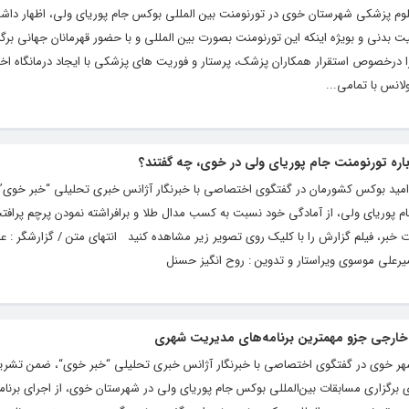
علوم پزشکی شهرستان خوی در تورنومنت بین المللی بوکس جام پوریای ولی، اظهار داشت
دنی و بویژه اینکه این تورنومنت بصورت بین المللی و با حضور قهرمانان جهانی برگز
ا درخصوص استقرار همکاران پزشک، پرستار و فوریت های پزشکی با ایجاد درمانگاه ا
رباره تورنومنت جام پوریای ولی در خوی، چه گفتند؟
 و امید بوکس کشورمان در گفتگوی اختصاصی با خبرنگار آژانس خبری تحلیلی “خبر خوی”
م پوریای ولی، از آمادگی خود نسبت به کسب مدال طلا و برافراشته نمودن پرچم پرافت
ت خبر، فیلم گزارش را با کلیک روی تصویر زیر مشاهده کنید انتهای متن / گزارشگر : 
امیرعلی موسوی ویراستار و تدوین : روح انگیز حسنل
و خارجی جزو مهمترین برنامه‌های مدیریت شهری
هر خوی در گفتگوی اختصاصی با خبرنگار آژانس خبری تحلیلی “خبر خوی“، ضمن تشریح
ی برگزاری مسابقات بین‌المللی بوکس جام پوریای ولی در شهرستان خوی، از اجرای برنا