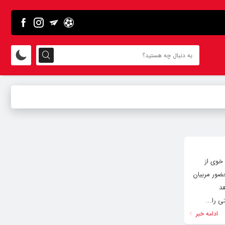
خوی از
هر (پارک ملت، پارک شیخ نوایی، پارک لاله و پارک بانوان) آغاز شده و هر روز صبح، از ساعت ۷ با حضور مربیان
شاهد
 را...
ادامه خبر