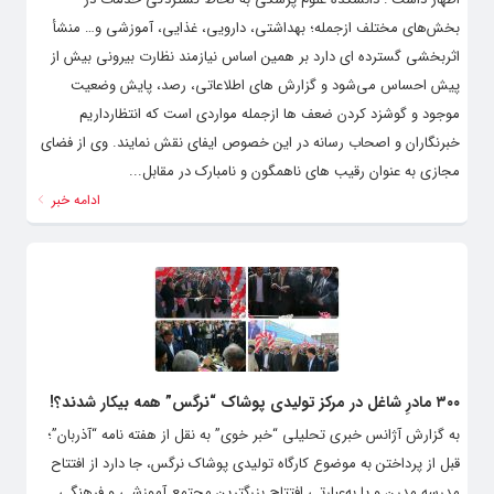
بخش‌های مختلف ازجمله؛ بهداشتی، دارویی، غذایی، آموزشی و… منشأ
اثربخشی گسترده ای دارد بر همین اساس نیازمند نظارت بیرونی بیش از
پیش احساس می‌شود و گزارش های اطلاعاتی، رصد، پایش وضعیت
موجود و گوشزد کردن ضعف ها ازجمله مواردی است که انتظارداریم
خبرنگاران و اصحاب رسانه در این خصوص ایفای نقش نمایند. وی از فضای
مجازی به عنوان رقیب های ناهمگون و نامبارک در مقابل...
ادامه خبر
۳۰۰ مادرِ شاغل در مرکز تولیدی پوشاک “نرگس” همه بیکار شدند؟!
به گزارش آژانس خبری تحلیلی “خبر خوی” به نقل از هفته نامه “آذربان”؛
قبل از پرداختن به موضوع کارگاه تولیدی پوشاک نرگس، جا دارد از افتتاح
مدرسه مدرن و یا به‌عبارتی افتتاح بزرگترین مجتمع آموزشی و فرهنگی