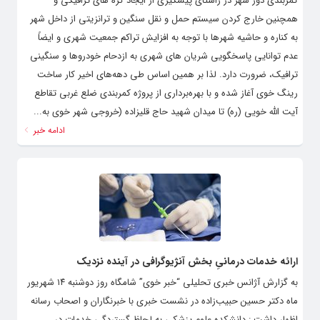
کمربندی دور شهر در راستای پیشگیری از ایجاد گره های ترافیکی و
همچنین خارج کردن سیستم حمل و نقل سنگین و ترانزیتی از داخل شهر
به کناره و حاشیه شهرها با توجه به افزایش تراکم جمعیت شهری و ایضاً
عدم توانایی پاسخگویی شریان های شهری به ازدحام خودروها و سنگینی
ترافیک، ضرورت دارد. لذا بر همین اساس طی دهه‌های اخیر کار ساخت
رینگ خوی آغاز شده و با بهره‌برداری از پروژه کمربندی ضلع غربی تقاطع
آیت الله خویی (ره) تا میدان شهید حاج قلیزاده (خروجی شهر خوی به...
ادامه خبر
ارائه خدمات درمانیِ بخش آنژیوگرافی در آینده نزدیک
به گزارش آژانس خبری تحلیلی “خبر خوی” شامگاه روز دوشنبه ۱۴ شهریور
ماه دکتر حسین حبیب‌زاده در نشست خبری با خبرنگاران و اصحاب رسانه
اظهار داشت : دانشکده علوم پزشکی به لحاظ گستردگی خدمات در