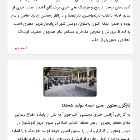
آذربایجان برسد. تاریخ و فرهنگ غنی خوی برهمگان آشکار است. خوی از
قدیم الایام باالقاب دارلمؤمنین، دارالصفا و دارالقرارشمس زبانزد خاص و عام
بوده و ضمن اینکه اکنون به‌عنوان دومین شهر آذربایجان‌غربی مطرح است،
به لحاظ پرورش و معرفی مفاخر و مشاهر بنام همچون حضرت آیت‌الله‌
العظمی خویی(ره)، دکتر...
ادامه خبر
کارگران ستون اصلی خیمه تولید هستند
به گزارش آژانس خبری تحلیلی “خبرخوی” به نقل از پایگاه اطلاع رسانی
مقام معظم رهبری ، رهبر معظم انقلاب اسلامی صبح امروز (دوشنبه) در
دیدار جمعی از کارگران، آنان را ستون اصلی خیمه تولید خواندند و با اشاره
به سه موضوع اصلیِ «لزوم افزایش فرصت‌های شغلی»، «تنظیم عادلانه