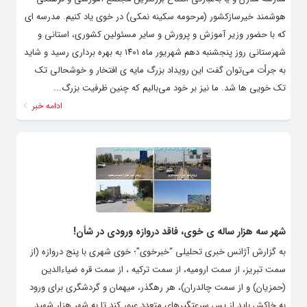
هوشمند خیرسازکشور (مرحومه سکینه نمکی) در خوی یاد کنیم. مدرسه ای
که با حضور وزیر آموزش و پرورش و سایر مسئولین کشوری، استانی و
شهرستانی روز پنجشنبه دهم شهریور ماه ۱۴۰۱ به بهره برداری رسید و شاید
به جرأت می‌توان گفت این رویداد بزرگ مایه ی افتخار و خوشحالی تک
تک خویی ها شد. ما نیز بر خود می‌بالیم که چنین ظرفیت بزرگ...
ادامه خبر
شهر سه هزار ساله ی خوی، فاقد دروازه ورودی در شأن!
به گزارش آژانس خبری تحلیلی “خبرخوی”؛ خوی شهری با پنج دروازه (از
سمت تبریز، از سمت ارومیه، از سمت ترکیه ، از سمت قره ضیاءالدین
(حمزیان) و از سمت چالدران)، هر رهگذر، میهمان و گردشگری برای ورود
به خاکش باید از پس سرعتگیرهای متعدد عبور کند تا به شهر هزار شهید