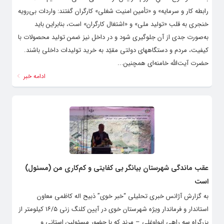
رابطه کار و سرمایه» و «تأمین امنیت شغلی» کارگران گفتند: واردات بی‌رویه
خنجری به قلب «تولید ملی» و «اشتغال کارگران» است، بنابراین باید
به‌صورت جدی از آن جلوگیری شود و در داخل نیز ضمن تولید محصولات با
کیفیت، مردم و دستگاههای دولتی مقیّد به خرید تولیدات داخلی باشند.
حضرت آیت‌الله خامنه‌ای همچنین...
ادامه خبر
عقب ماندگی شهرستان بیانگر بی کفایتی و کم‌کاری من (مسئول)
است
به گزارش آژانس خبری تحلیلی “خبر خوی” ذبیح اله کاظمی معاون
استاندار و فرماندار ویژه شهرستان خوی در آیین کلنگ زنی ۱۶/۵ کیلومتر از
بزرگراه سه راهی ایواوغلی – مرند که با حضور مسئولین استانی و