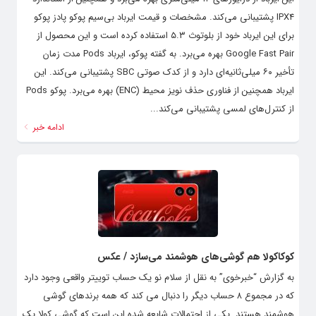
IPX4 پشتیبانی می‌کند. مشخصات و قیمت ایرباد بی‌سیم پوکو پادز پوکو
برای این ایرباد خود از بلوتوث ۵.۳ استفاده کرده است و این محصول از
Google Fast Pair بهره می‌برد. به گفته پوکو، ایرباد Pods مدت زمان
تأخیر ۶۰ میلی‌ثانیه‌ای دارد و از کدک صوتی SBC پشتیبانی می‌کند. این
ایرباد همچنین از فناوری حذف نویز محیط (ENC) بهره می‌برد. پوکو Pods
از کنترل‌های لمسی پشتیبانی می‌کند...
ادامه خبر
کوکاکولا هم گوشی‌های هوشمند می‌سازد / عکس
‌به گزارش “خبرخوی” به نقل از سلام نو یک حساب توییتر واقعی وجود دارد
که در مجموع ۸ حساب دیگر را دنبال می کند که همه برندهای گوشی
هوشمند هستند. یکی از احتمالات شایعه شده این است که گوشی کولا یک