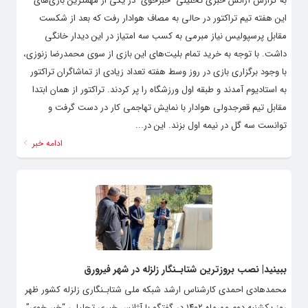
به گزارش آژانس خبری تحلیلی ً خبرخوی ً در یکی از مهمترین بازی‌های
این هفته تیم تراکتور در حالی به مصاف هوادار رفت که بعد از شکست
مقابل پرسپولیس نیاز مبرمی به کسب سه امتیاز در این دیدار خانگی
داشت. با توجه به خرید تمام بلیت‌های این بازی از سوی محمدرضا زنوزی،
با وجود برگزاری بازی در روز وسط هفته تعداد زیادی از تماشاگران تراکتور
به استادیوم آمدند و طبقه اول ورزشگاه را پر کردند. تراکتور از همان ابتدا
مقابل تیم قعرجدولی هوادار با نمایش تهاجمی کار در دست گرفت و
توانست سه گل در نیمه اول بزند. این در...
ادامه خبر
ببینید| نصب بروزترین شتابـنگار زلزله در شهر فیرورق
محمدهادی احمدی کارشناس ارشد شبکه ملی شتابـنگاری زلزله کشور ظهر
روز یکشنبه دوم مهرماه ۱۴۰۲ در گفتگو با آژانس خبری تحلیلی “خبر خوی”