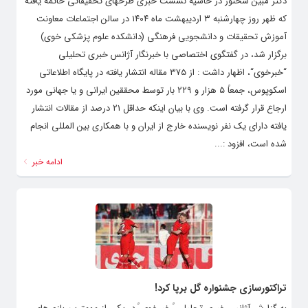
دکتر مبین سخنور در حاشیه نشست خبری طرحهای تحقیقاتی خاتمه یافته
که ظهر روز چهارشنبه ۳ اردیبهشت ماه ۱۴۰۴ در سالن اجتماعات معاونت
آموزش تحقیقات و دانشجویی فرهنگی (دانشکده علوم پزشکی خوی)
برگزار شد، در گفتگوی اختصاصی با خبرنگار آژانس خبری تحلیلی
“خبرخوی“، اظهار داشت : از ۳۷۵ مقاله انتشار یافته در پایگاه اطلاعاتی
اسکوپوس، جمعاً ۵ هزار و ۲۲۹ بار توسط محققین ایرانی و یا جهانی مورد
ارجاع قرار گرفته است. وی با بیان اینکه حداقل ۲۱ درصد از مقالات انتشار
یافته دارای یک نفر نویسنده خارج از ایران و با همکاری بین المللی انجام
شده است، افزود :...
ادامه خبر
تراکتورسازی جشنواره گل برپا کرد!