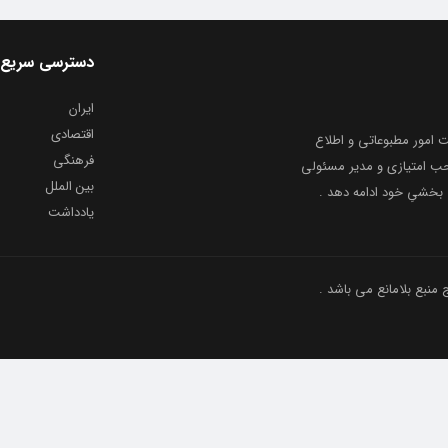
دسترسی سریع
ایران
اقتصادی
به شماره ثبت ۸۶۸۱۴ از معاونت امور مطبوعاتی و اطلاع
فرهنگی
و ارشاد اسلامی توفیق یافت از ۲۰ مرداد ماه سال ۱۳۹۹ با صاحب امتیازی و مدیر مسئولی
بین الملل
بخشیِ خود ادامه دهد .
یادداشت
نبع بلامانع می باشد .