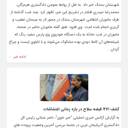
شهرستان بستک خبر داد. به نقل از روابط عمومی دادگستری هرمزگان،
محمدرضا حیدری افشار در تشریح این خبر، اظهار کرد: چند شب گذشته از
طرف ماموران انتظامی شهرستان بستک در محور لار به میستان تعقیب و
گریزی انجام شده است. وی افزود: طبق گفته ماموران حاضر در صحنه،
ماموران در شب حادثه به یک دستگاه خودروی پژو پارس سفید رنگ که
شیشه‌های آن کاملا دودی بوده مشکوک می‌شوند و با تابلوی ایست و چراغ
گردان...
ادامه خبر
کشف ۱۲۶۱ قبضه سلاح در بازه زمانی اغتشاشات
به گزارش آژانس خبری تحلیلی “خبر خوی“، ناصر عتباتی رئیس کل
دادگستری آذربایجان غربی در جلسه بررسی آخرین وضعیت پرونده های