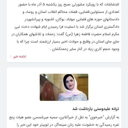
اغتشاشات که با رویکرد مشورتی صبح روز یکشنبه ۵ آذر ماه با حضور
تعدادی از مسئولین قضایی، قضات محاکم انقلاب استان و روساء و
دادستانهای حوزه های قضایی مهاباد، بوکان، اشنویه و پیرانشهردر
دادگستری استان برگزار شد با تسلیت فرا رسیدن ایام شهادت دخت نبی
مکرم اسلام حضرت فاطمه زهرا (س) گفت: زحمات و تلاشهای همکاران در
جای جای استان در وقایع و حوادث اخیر بسیار ارزشمند است چرا که با
وجود حجم کاری زیاد در کنار سایر زحمتکشان...
ادامه خبر
ترانه علیدوستی بازداشت شد
به گزارش “خبرخوی” به نقل از خبرآنلاین، سمیه میرشمسی عضو هیات پنج
نفره رسیدگی به خشونت علیه زنان سینماگر، در توییتر خود این خبر را