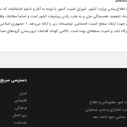
اه اطلاع‌رسانی وزارت کشور، شورای امنیت کشور با توجه به آغاز و تداوم اغتشاشات که 
هدف تضعیف همبستگی ملی و به عقب راندن پیشرفت کشور است و اساساً مطالبات واقعی
انحراف می‌کشاند؛ بنا به خواست عمومی مردم جهت ارتقاء سطح امنیت اجتماعی، توضی
گاه ثبات و امنیت منطقه‌ای بوده است. ناکامی کودتا، اقدامات تروریستی گروه­‌های ضدا
دسترسی سریع
ایران
اقتصادی
به شماره ثبت ۸۶۸۱۴ از معاونت امور مطبوعاتی و اطلاع
فرهنگی
و ارشاد اسلامی توفیق یافت از ۲۰ مرداد ماه سال ۱۳۹۹ با صاحب امتیازی و مدیر مسئولی
بین الملل
بخشیِ خود ادامه دهد .
یادداشت