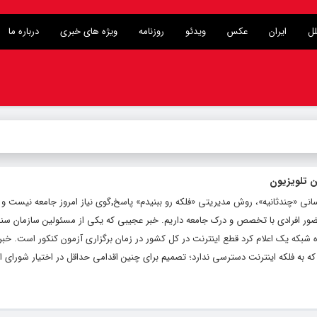
لل
ایران
عکس
ویدئو
روزنامه
ویژه های خبری
درباره ما
ن تلویزیون
به گزارش “خبرخوی” به نقل از پایگاه اطلاع رسانی «چندثانیه»، روش مدیریتی «فلکه رو ببنیدم» پاسخ٬گوی نی
 حضور افرادی با تخصص و درک جامعه داریم. خبر عجیبی که یکی از مسئولین سازمان س
 شبکه یک اعلام کرد قطع اینترنت در کل کشور در زمان برگزاری آزمون کنکور است. خب
به فلکه اینترنت دسترسی ندارد؛ تصمیم برای چنین اقدامی حداقل در اختیار شورای 