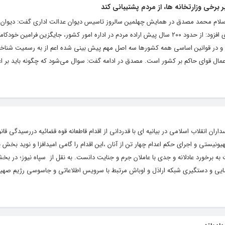
 برخی وزارتخانه ها، از مردم پشتیبانی کند
لاسلام محمد مصدق در همایش چهلمین سالروز تاسیس دیوان عدالت اداری گفت: دیوان 
جزو افتخارات نظام جمهوری اسلامی است. وی افزود: از حدود ۲۰۰ سال پیش اراده مردم در اداره امور کشور، جایگزین فرامین
و در قوانین اساسی همه کشورها سه اصل مهم پیش بینی شده اعم از به رسمیت شنا
مال قوای حاکم بر کشور است. مصدق در ادامه گفت: سوال می‌شود که چگونه باید بر اع
اران انقلاب اسلامی در بیانیه ای با قدردانی از اقدام قاطعانه قوه قضائیه دررسیدگی قا
ستی و اجرای حکم اعدام چهار تن از آنان ،این اقدام را گامی امیدافزا و نوید بخش ب
به برخورد عادلانه و جدی با عاملان جرم و جنایت دانست. به نقل از سپاه نیوز؛ در بخش
سایی و دستگیری شبکه اراذل و اوباش مرتبط با سرویس اطلاعاتی و جاسوسی رژیم صهیو