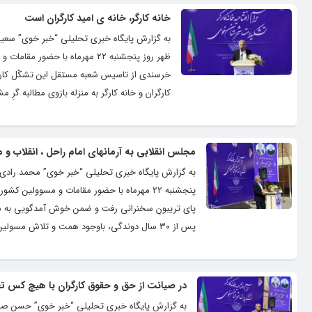
خانه کارگر، خانه ی امید کارگران است
به گزارش پایگاه خبری تحلیلی “خبر خوی” سعید م
ظهر روز پنجشنبه ۲۲ مهرماه با
خرسندی از تاسیس شعبه مستقل این تشکّل کارگری
کارگران و خانه کارگر به منزله بازوی مطالبه گر
مجلس انقلابی به آرمانهای امام راحل ، انقلاب و
به گزارش پایگاه خبری تحلیلی “خبر خوی” محمد رادی د
پنجشنبه ۲۲ مهرماه با حضور مقامات و مسوول
پای تریبونِ سخنرانی رفت و ضمن خوش آمدگویی به مدع
پس از ۳۰ سال دوندگی، باوجود همت و تلاش مسولین و نمایندگان کنونی و ادوار شهرستان خوی در مجلس شورای اسلامی ، نهایتا با پیگیری...
در صیانت از حق و حقوق کارگران با هیچ کس ت
به گزارش پایگاه خبری تحلیلی “خبر خوی” حسن صادقی