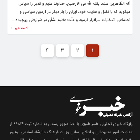
آله الطّاهرین سیّما بقیّه اللّه فی ‌الارضین. خداوند علیم و قدیر را سپاس
میگویم که با فضل و عنایت خود، ایران را بار دیگر در آزمون سیاسی و
اجتماعی انتخابات سرافراز فرمود و ملّت عظیم‌الشّأن در شرایطی پیچیده...
ادامه خبر
4
3
2
1
پایگاه خبری تحلیلی
خبـر خـوی
با اخذ مجوز رسمی به شماره ثبت ۸۶۸۱۴ از
معاونت امور مطبوعاتی و اطلاع رسانی وزارت فرهنگ و ارشاد اسلامی توفیق