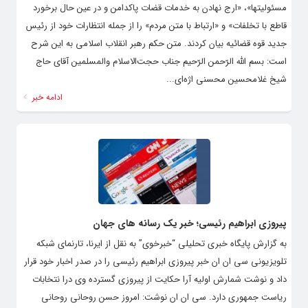
مسئولیتها»، «ارج نهادن به خدمات قضات پاکدامن و در عین حال برخورد
قاطع با تخلفات» و «ارتباط با متن مردم» را از جمله انتظارات خود از رئیس
جدید قوه قضائیه بیان کردند. متن حکم رهبر انقلاب اسلامی به این شرح
است: بسم الله الرّحمن الرّحیم جناب حجت‌الاسلام والمسلمین آقای حاج
شیخ غلامحسین محسنی اژه‌ای...
ادامه خبر
پیروزی ابراهیم رئیسی؛ خبر یک رسانه های جهان
به گزارش پایگاه خبری تحلیلی “خبرخوی” به نقل از ایرنا، تارنمای شبکه
تلویزیونی سی ان ان خبر پیروزی ابراهیم رئیسی را در صدر اخبار خود قرار
داد و نوشت شمارش اولیه آرا حکایت از پیروزی گسترده وی درا نتخابات
ریاست جمهوری دارد. سی ان ان نوشت: امروز حسن روحانی روحانی