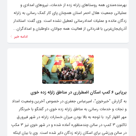
بهرمنده‌مندی همه روستاهای زلزله زده از خدمات، نیروهای امدادی و
عملیاتی جمعیت هلال احمر استان همچنان پای کار کمک رسانی به زلزله
زدگان مانده و عملیات امدادرسانی تعطیل نشده است. وی گفت: استاندار
آذربایجان‌غربی با قدردانی از فعالیت همه جوانان، داوطلبان و امدادگران...
ادامه خبر
برپایی ۶ کمپ اسکان اضطراری در مناطق زلزله زده خوی
به گزارش “خبرخوی“، امیرعباس جعفری در خصوص آخرین وضعیت امداد
و نجات و خدمات رسانی به مناطق زلزله زده خوی در گفتگو با خبرنگار
مهر اظهار کرد: با توجه به بالا بودن میزان خسارات زلزله در شهر فیرورق
تاکنون ۳ کمپ در سالن چندمنظوره آماده شده و در شهر خوی نیز ۳ مکپ
در سالن ورزشی برای اسکان زلزله زدگان دایر شده است. وی با بیان اینکه