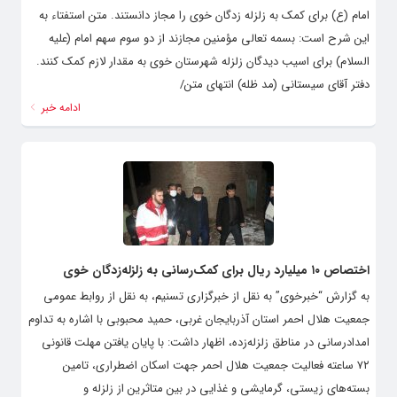
امام (ع) برای کمک به زلزله زدگان خوی را مجاز دانستند. متن استفتاء به
این شرح است: بسمه تعالی مؤمنین مجازند از دو سوم سهم امام (علیه
السلام) برای اسیب دیدگان زلزله شهرستان خوی به مقدار لازم کمک کنند.
دفتر آقای سیستانی (مد ظله) انتهای متن/
ادامه خبر
اختصاص ۱۰ میلیارد ریال برای کمک‌رسانی به زلزله‌زدگان خوی
به گزارش “خبرخوی” به نقل از خبرگزاری تسنیم، به نقل از روابط عمومی
جمعیت هلال احمر استان آذربایجان غربی، حمید محبوبی با اشاره به تداوم
امدادرسانی در مناطق زلزله‌زده، اظهار داشت: با پایان یافتن مهلت قانونی
۷۲ ساعته فعالیت جمعیت هلال احمر جهت اسکان اضطراری، تامین
بسته‌های زیستی، گرمایشی و غذایی در بین متاثرین از زلزله و