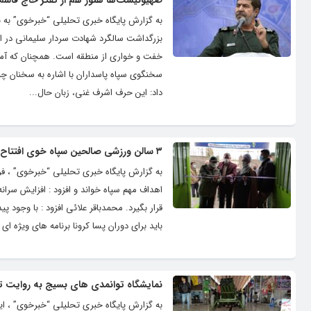
صهیونیست‌ها هنوز هم از تفکر حاج قاسم
بزرگداشت سالگرد شهادت سردار سلیمانی در ارو
خفت و خواری از منطقه است. همچنان که آمریک
سخنگوی سپاه پاسداران با اشاره به سخنان چ
داد: این حرف اشرف غنی، زبان حال...
۳ سالن ورزشی صالحین سپاه خوی افتتاح شد
به گزارش پایگاه خبری تحلیلی “خبرخوی” ، فر
اهداف مهم سپاه خواند و افزود : افزایش سران
قرار بگیرد. محمدباقر علائی افزود : با وجو
باید برای دوران پسا کرونا برنامه های ویژه 
نمایشگاه توانمدی های بسیج به روایت ت
به گزارش پایگاه خبری تحلیلی “خبرخوی” ، ای