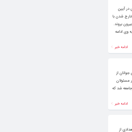
رخوی” به نقل از ایکنا، سردار رمضان شریف، سخنگوی سپاه پاسداران انقلاب اسلامی، امروز، ۱۲ دی در آیین
خارج شدن با
رون بروند.
 وی ادامه
ادامه خبر
جوانان از
ر مسئولان
جامعه شد که
ادامه خبر
دادی از