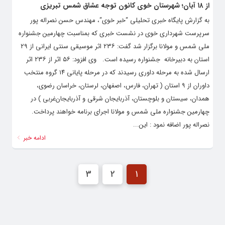
از ۱۸ آبان؛ شهرستان خوی کانون توجه عشاق شمس تبریزی
به گزارش پایگاه خبری تحلیلی “خبر خوی“، مهندس حسن نصراله پور
سرپرست شهرداری خوی در نشست خبری که بمناسبت چهارمین جشنواره
ملی شمس و مولانا برگزار شد گفت: ۲۳۶ اثر موسیقی سنتی ایرانی از ۲۹
استان به دبیرخانه جشنواره رسیده است. وی افزود: ۵۶ اثر از ۲۳۶ اثر
ارسال شده به مرحله داوری رسیدند که در مرحله پایانی ۱۴ گروه منتخب
داوران از ۹ استان ( تهران، فارس، اصفهان، لرستان، خراسان رضوی،
همدان، سیستان و بلوچستان، آذربایجان شرقی و آذربایجان‌غربی ) در
چهارمین جشنواره ملی شمس و مولانا اجرای برنامه خواهند پرداخت.
نصراله پور اضافه نمود : این...
ادامه خبر
3
2
1