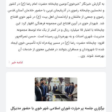
به گزارش خبرنگار “خبرخوی”دومین چایخانه حضرت امام رضا (ع) در کشور
و نخستین چایخانه رضوی در آذربایجان غربی با حضور خادمان آستان قدس
رضوی و جمعی از عاشقان و ارادتمندان اهل بیت (ع) در شهر خوی افتتاح
شد. شهردار خوی در آیین افتتاح این مجموعه فرهنگی اظهار کرد: این
چایخانه با اعتبار ۱۵ میلیارد ریال و در کمتر از یک ماه توسط مجموعه
مدیریت شهری احداث و به بهره‌برداری رسیده است. حسن نصراله‌پور
افزود: چایخانه حضرت رضا (ع) در مسیر پیاده‌راه تازه تأسیس خوی ایجاد
شده تا شهروندان و مسافران بتوانند در فضایی معنوی از خدمات آن
بهره‌مند شوند. وی...
ادامه خبر
برگزاری جلسه پر حرارت شورای اسلامی شهر خوی با حضور مدیرکل