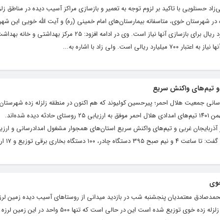
زاد حسنلویی با تاکید بر لزوم توجه به تعمیر و بازسازی مراکز آسیب دیده در مناطق زلزل
 زمین لرزه ۵.۹ ریشتری و ۶۶ پس لرزه در شهرستان خوی، متاسفانه بیمارستان‌های امام خمینی (ره) و آیت الله خویی 
دیده‌اند که طبق بررسی‌های به‌عمل آمده ۸۰۰ میلیارد ریال برای بازسازی آنها نیاز است. وی در ادامه افزود: ۲۵ مرکز بهدا
ست. ولی زاد با اشاره به...
 رسانی جمعیت هلال احمر؛ پیرحسین کولیوند که هم اکنون در منطقه زلزله زده شهرست
دارد، گفت: تا ساعت ۴و نیم صبح یکشنبه ۹ بهمن ۱۴۰۱ تیم‌های امدادی هلال احمر موفق به ارزیابی ۲۵ روستای
لال احمر آذربایجان غربی و تیم‌های واکنش سریع استان‌های همجوار مشغول امدادرسانی و ارز
بخاری برقی توزیع و ۱۷ اردوگاه...
 محمدصادق معتمدیان پنجشنبه شب در بازدید میدانی از روستاهای آسیب دیده زمین لرز
کرد: تاکنون دو هزار و ۵۰۰ چادر در میان مردم زلزله زده خوی توزیع شده است این در حالی است که تنها ۵۰۰ 