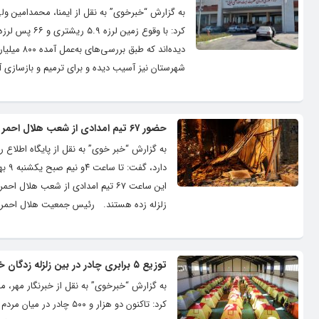
به گزارش “خبرخوی” به نقل از ایمنا، محمدامین ولی‌
کرد: با وقوع
شهرستان نیز آسیب دیده و برای ترمیم و بازسازی آنها نیاز به اعتبار ۷۰۰ میلیارد ریالی ا
حضور ۶۷ تیم امدادی از شعب هلال احمر و تیم‌های واکنش سریع
به گزارش “خبر خوی” به نقل از پایگاه اطلاع
این ساعت ۶۷ تیم امدادی از شعب ه
زلزله زده هستند. رئیس جمعیت هلال احمر گفت: تا ساعت ۴ و نیم صبح ۳۹۵ دستگاه چادر، ۱۰۰ دستگاه 
توزیع ۵ برابری چادر در بین زلزله زدگان خوی
به گزارش “خبرخوی” به نقل از خبرنگار مهر،