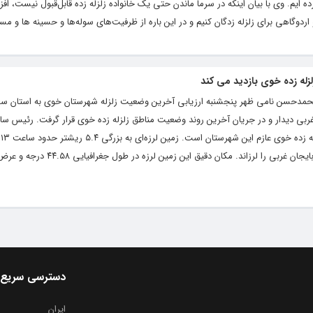
 چادر توزیع کرده ایم. وی با بیان اینکه در سرما ماندن حتی یک خانواده زلزله زده قابل‌قبول نیست، افز
دوگاهی برای زلزله زدگان کنیم و در این باره از ظرفیت‌های سوله‌ها و حسینه ها و مسا
له زده خوی بازدید می کند
 محمدحسن نامی ظهر پنجشنبه ارزیابی آخرین وضعیت زلزله شهرستان خوی به استان سف
ان غربی دیدار و در جریان آخرین روند وضعیت مناطق زلزله زده خوی قرار گرفت. رئیس س
چهارشنبه ۲۸ دی شهرستان خوی در شمال آذربایجان غربی را لرزاند. مکان د
دسترسی سریع
ایران