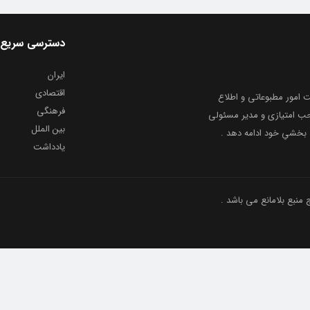
دسترسی سریع
ایران
اقتصادی
به شماره ثبت ۸۶۸۱۴ از معاونت امور مطبوعاتی و اطلاع
فرهنگی
و ارشاد اسلامی توفیق یافت از ۲۰ مرداد ماه سال ۱۳۹۹ با صاحب امتیازی و مدیر مسئولی
بین الملل
بخشیِ خود ادامه دهد .
یادداشت
نبع بلامانع می باشد .