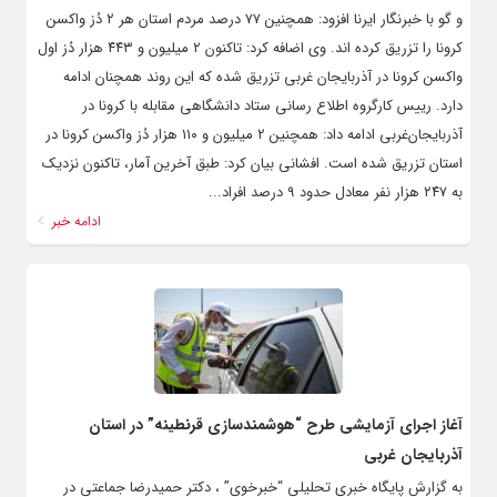
و گو با خبرنگار ایرنا افزود: همچنین ۷۷ درصد مردم استان هر ۲ دُز واکسن
کرونا را تزریق کرده اند. وی اضافه کرد: تاکنون ۲ میلیون و ۴۴۳ هزار دُز اول
واکسن کرونا در آذربایجان غربی تزریق شده که این روند همچنان ادامه
دارد. رییس کارگروه اطلاع رسانی ستاد دانشگاهی مقابله با کرونا در
آذربایجان‌غربی ادامه داد: همچنین ۲ میلیون و ۱۱۰ هزار دُز واکسن کرونا در
استان تزریق شده است. افشانی بیان کرد: طبق آخرین آمار، تاکنون نزدیک
به ۲۴۷ هزار نفر معادل حدود ۹ درصد افراد...
ادامه خبر
آغاز اجرای آزمایشی طرح “هوشمندسازی قرنطینه” در استان
آذربایجان غربی
به گزارش پایگاه خبری تحلیلی “خبرخوی” ، دکتر حمیدرضا جماعتی در