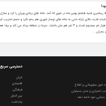
د!
به گزارش “خبرخوی” به نقل از هاژه ، زلزله ۵.٩ ریشتری شنبه هشتم بهمن ماه در خوی که آمد، خانه های زیادی ویران را کرد و
ین ٢٠ تا ٨٠ درصد تخریب شدند قدرت بالای زلزله حتی به خانه های نوساز شهری هم رحم نکرد و حجم تخریب ا
زلزله های پیشین در خوی بیشتر بود. بیش از هزار نفر مصدوم شدند و ٣ نفر هم جان باختند. سرما در منطقه بیداد می ک
 بحران...
دسترسی سریع
ایران
اقتصادی
به شماره ثبت ۸۶۸۱۴ از معاونت امور مطبوعاتی و اطلاع
فرهنگی
و ارشاد اسلامی توفیق یافت از ۲۰ مرداد ماه سال ۱۳۹۹ با صاحب امتیازی و مدیر مسئولی
بین الملل
بخشیِ خود ادامه دهد .
یادداشت