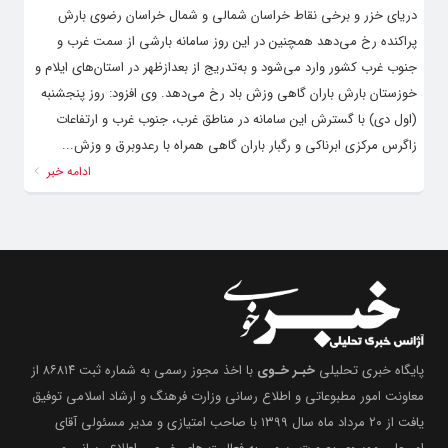
دریای خزر و برخی نقاط خراسان شمالی و شمال خراسان رضوی بارش
پراکنده رخ می‌دهد همچنین در این روز سامانه بارشی از سمت غرب و
جنوب غرب کشور وارد می‌شود و به‌تدریج از بعدازظهر در استان‌های ایلام و
خوزستان بارش باران گاهی وزش باد رخ می‌دهد. وی افزود: روز پنجشنبه
(اول دی) با گسترش این سامانه در مناطق غرب، جنوب غرب و ارتفاعات
زاگرس مرکزی ابرناکی و رگبار باران گاهی همراه با رعدوبرق و وزش...
ادامه خبر
پایگاه خبری تحلیلی
خبـر خـوی
با اخذ مجوز رسمی به شماره ثبت ۸۶۸۱۴ از
معاونت امور مطبوعاتی و اطلاع رسانی وزارت فرهنگ و ارشاد اسلامی توفیق
یافت از ۲۰ مرداد ماه سال ۱۳۹۹ با صاحب امتیازی و مدیر مسئولی آقای