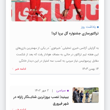
یاداشت روز
تراکتورسازی جشنواره گل برپا کرد!
به گزارش آژانس خبری تحلیلی ً خبرخوی ً در یکی از مهمترین بازی‌های
این هفته تیم تراکتور در حالی به مصاف هوادار رفت که بعد از شکست
مقابل پرسپولیس نیاز مبرمی به کسب سه امتیاز در این دیدار خانگی
داشت. با توجه به خرید تمام بلیت‌های این بازی از سوی محمدرضا زنوزی،
14 بهمن 1403
ادامه خبر
با وجود برگزاری بازی در روز وسط هفته تعداد زیادی از تماشاگران تراکتور
به استادیوم آمدند و طبقه اول ورزشگاه را پر کردند. تراکتور از همان ابتدا
مقابل تیم قعرجدولی هوادار با نمایش تهاجمی کار در دست گرفت و
سیاسی
2 مهر 1402
توانست سه گل در نیمه اول بزند. این در...
ببینید| نصب بروزترین شتابـنگار زلزله در
شهر فیرورق
ادامه خبر