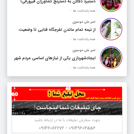
دستبرد دلالان به دسترنج کشاورزان فیرورقی!
همه یادداشت ها
امیر علی موسوی
از نیمه تمام ماندن تفرجگاه فنایی تا وضعیت
اسفبار المان کاروان شتر
همه یادداشت ها
امیر علی موسوی
ایجادشهربازی یکی از نیازهای اساسی مردم شهر
خوی
همه یادداشت ها
جهت سفارش تبلیغات با ما در ارتباط باشید
09149604556 - 09142082272