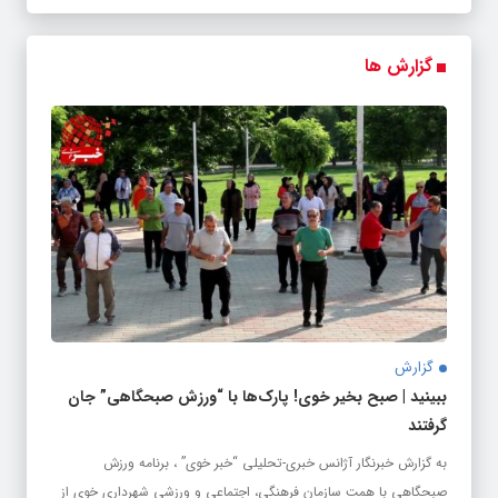
گزارش ها
گزارش
ببینید | صبح بخیر خوی! پارک‌ها با “ورزش صبحگاهی” جان
گرفتند
به گزارش خبرنگار آژانس خبری-تحلیلی “خبر خوی” ، برنامه ورزش
صبحگاهی با همت سازمان فرهنگی، اجتماعی و ورزشی شهرداری خوی از