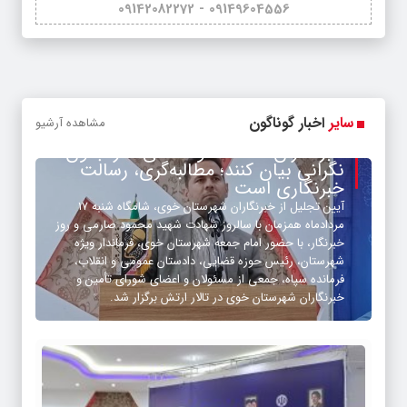
09149604556 - 09142082272
سایر
اخبار گوناگون
مشاهده آرشیو
خبرنگاران ضعف‌ها و کاستی‌ها را بدون
نگرانی بیان کنند؛ مطالبه‌گری، رسالت
خبرنگاری است
آیین تجلیل از خبرنگاران شهرستان خوی، شامگاه شنبه ۱۷
مردادماه همزمان با سالروز شهادت شهید محمود صارمی و روز
خبرنگار، با حضور امام جمعه شهرستان خوی، فرماندار ویژه
شهرستان، رئیس حوزه قضایی، دادستان عمومی و انقلاب،
فرمانده سپاه، جمعی از مسئولان و اعضای شورای تأمین و
خبرنگاران شهرستان خوی در تالار ارتش برگزار شد.