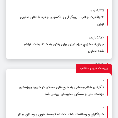
8,499بازدید
۱۴ واقعیت جالب ، بیوگرافی و عکسهای جدید شاهان صفوی
ایران
5,970بازدید
جهازیه ۱۰۰ زوج دیزجدیزی برای رفتن به خانه بخت فراهم
شد+تصاویر
4,375بازدید
پربحث ترین مطالب
در طرح نهضت ملی مسکن، خانه ها بصورت ویلایی و در ۳ طبقه
ی ۳ واحدی احداث می‌شوند
۰
تأکید بر شتاب‌بخشی به طرح‌های مسکن در خوی؛ پروژه‌های
3,652بازدید
نهضت ملی و مسکن محرومان بررسی شد
همه چیز درباره یکی از مهم‌ترین گذرگاه‌های مرزی ایران
۰
خبرنگاران و رسانه‌ها، شتاب‌دهنده توسعه خوی و وجدان بیدار