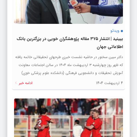
ویدئو
ببینید | انتشار ۳۷۵ مقاله پژوهشگران خویی در بزرگترین بانک
اطلاعاتی جهان
دکتر مبین سخنور در حاشیه نشست خبری طرحهای تحقیقاتی خاتمه یافته
که ظهر روز چهارشنبه ۳ اردیبهشت ماه ۱۴۰۴ در سالن اجتماعات معاونت
آموزش تحقیقات و دانشجویی فرهنگی (دانشکده علوم پزشکی خوی)
برگزار شد، در گفتگوی اختصاصی با خبرنگار آژانس خبری تحلیلی
4 اردیبهشت 1404
ادامه خبر
“خبرخوی“، اظهار داشت : از ۳۷۵ مقاله انتشار یافته در پایگاه اطلاعاتی
اسکوپوس، جمعاً ۵ هزار و ۲۲۹ بار توسط محققین ایرانی و یا جهانی مورد
ارجاع قرار گرفته است. وی با بیان اینکه حداقل ۲۱ درصد از مقالات انتشار
یافته دارای یک نفر نویسنده خارج از ایران و با همکاری بین المللی انجام
شده است، افزود :...