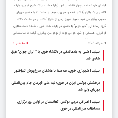
ابتدای خردادماه در چهار نقطه از شهر (پارک ملت، پارک شیخ نوایی، پارک
لاله و پارک بانوان) آغاز شده و هر روز صبح، از ساعت ۷ با حضور مربیان
مجرب برگزار می‌شود. صبح امروز، پس از طلوع آفتاب و در ساعت ۶:۳۰،
گروه رسانه ای “خبر خوی” با حضور در پارک ملت خوی ، شاهد صحنه‌هایی
از انرژی، همدلی و شور جوانی بود؛ از نوجوانان پرانرژی گرفته تا سالمندانی
که با لبخند و انگیزه، نرمش می‌کردند و سلامتی را...
19 خرداد 1404
ادامه خبر
ببینید | شبی به یادماندنی در دلگشا؛ خوی با ” ایران جوان” غرق
شادی شد
ببینید | شهرداری خوی، هم‌صدا با عاشقان سرخ‌پوش تیراختور
درخشش بوکس ایران در خوی؛ تیم ملی قهرمان جام بین‌المللی
پوریای ولی شد
ببینید | اعتراض مربی بوکس افغانستان در اولین روز برگزاری
مسابقات بین‌المللی در خوی