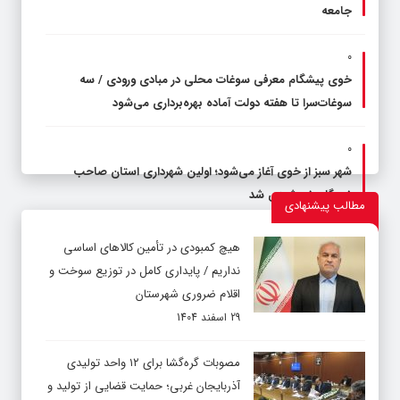
جامعه
۰
خوی پیشگام معرفی سوغات محلی در مبادی ورودی / سه
سوغات‌سرا تا هفته دولت آماده بهره‌برداری می‌شود
۰
شهر سبز از خوی آغاز می‌شود؛ اولین شهرداری استان صاحب
نیروگاه خورشیدی شد
مطالب پیشنهادی
۰
هیچ کمبودی در تأمین کالاهای اساسی
هشدار جدی آبفای شهرستان خوی / بیش از ۶۲ روستا بدون آب
نداریم / پایداری کامل در توزیع سوخت و
پایدار
اقلام ضروری شهرستان
29 اسفند 1404
۰
رضایت مردم و تأمین امنیت، دو اولویت همزمان پلیس در
مصوبات گره‌گشا برای ۱۲ واحد تولیدی
شهرستان خوی
آذربایجان غربی؛ حمایت قضایی از تولید و