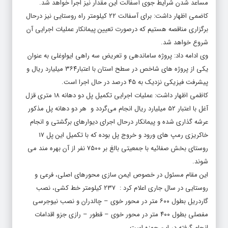
مساعد شدن شرایط جوی آسفالت این مقدار نیز اجرا خواهد شد.
کاضمی اظهار داشت: برای آسفالت ۲۲ کیلومتر راه روستایی نیز درحال
برگزاری مناقصه هستیم که درصورت تعیین پیمانکار عملیات اجرایی آن
شروع خواهد شد.
وی ادامه داد: پروژه ساماندهی و تعریض سه راهی ایواوغلی به عنوان
یکی از پروژه های شاخص در سطح استان با اعتبار۳۶۴ میلیارد ریال و
پیشرفت فیزیکی نزدیک به ۴۵ درصد در حال اجرا است.
کاظمی اظهار داشت: عملیات اجرایی تکمیل پل دو دهانه ۱۸ متری قزل
آغل با اعتبار ۵۲ میلیارد ریال انجام می‌گردد و هر دو دهانه پل مذکور
عرشه گذاری شده و پیمانکار درحال اجرای دیوارهای برگشتی و انجام
خاکریزی رمپ های ورود و خروج پل بوده که با تکمیل این پل ۱۷
روستای بخش صفائیه با جمعیتی بالغ بر ۷۵۰۰ نفر از آن بهره مند می
شوند.
این مقام مسئول در خصوص ایمن سازی محورهای اصلی، فرعی و
روستایی در سال جاری اعلام کرد : ۲۳۷ کیلومتر خط کشی، نصب
گاردریل بطول ۶۰۰ متر در محور خوی – چالدران و نصب نیوجرسی
مفصلی بطول ۴۰۰ متر در محور خوی – قطور – رازی جزو اقدامات
انجام گرفته در این حوزه است.