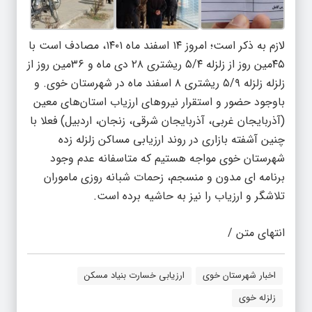
لازم به ذکر است؛ امروز ۱۴ اسفند ماه ۱۴۰۱، مصادف است با
۴۵مین روز از زلزله ۵/۴ ریشتری ۲۸ دی ماه و ۳۶مین روز از
زلزله زلزله ۵/۹ ریشتری ۸ اسفند ماه در شهرستان خوی. و
باوجود حضور و استقرار نیروهای ارزیاب استان‌های معین
(آذربایجان غربی، آذربایجان شرقی، زنجان، اردبیل) فعلا با
چنین آشفته بازاری در روند ارزیابی مساکن زلزله زده
شهرستان خوی مواجه هستیم که متاسفانه عدم وجود
برنامه ای مدون و منسجم، زحمات شبانه روزی ماموران
تلاشگر و ارزیاب را نیز به حاشیه برده است.
انتهای متن /
اخبار شهرستان خوی
ارزیابی خسارت بنیاد مسکن
زلزله خوی