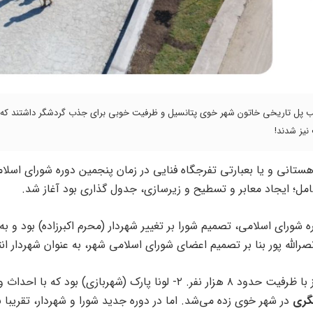
 جنب پل تاریخی خاتون شهر خوی پتانسیل و ظرفیت خوبی برای جذب گردشگر داشتند که
نیز شدند!
هستانی و یا بعبارتی تفرجگاه فنایی در زمان پنجمین دوره شورای اسلا
امل؛ ایجاد معابر و تسطیح و زیرسازی، جدول گذاری بود آغاز شد.
 اعضای ششمین دوره شورای اسلامی، تصمیم شورا بر تغییر شهردار (محرم اکبرزاده) بود و 
الله پور بنا بر تصمیم اعضای شورای اسلامی شهر، به عنوان شهردار ا
فاز دوم تفرجگاه فنایی متشکل از؛ ۱- احداث آمفی تئاتر بزرگ روباز با ظرفیت حدود ۸ هزار نفر. ۲- لونا پارک (شهربازی) بود که 
گری
در شهر خوی زده می‌شد. اما در دوره جدید شورا و شهردار، تقریبا ب