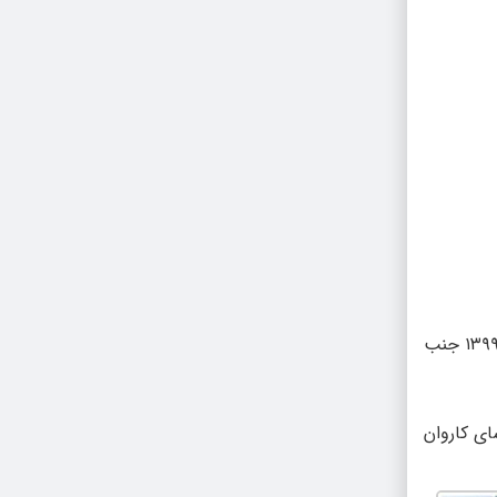
المان کاروان شتر که نماد عبور جاده ابریشم از شهری اقتصادی و مرکز تجارت بازرگانان “خوی” در سال‌های دور بوده حکایت دارد، مهرماه ۱۳۹۹ جنب
ای کاروان