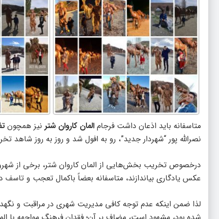
متاسفانه باید اذعان داشت فرجام
المان کاروان شتر
نیز همچون
تف
نصرالله پور “شهردار جدید”، رو به افول شد و روز به روز شاهد تخ
درخصوص تخریب بخش‌هایی از المان کاروان شتر، برخی از شهروندا
عکس یادگاری بیاندازند، متاسفانه بعضاً باکمال تعجب و تاسف 
لذا ضمن اینکه عدم توجه کافی مدیریت شهری در مراقبت و نگهداری
شده بود، مشهود است، مضاف بر آن؛ فقدان فرهنگ مواجهه با الم