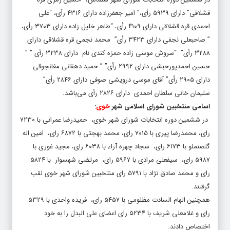
قشلاقی” دارای ۵۹۳۹ رأی،” امیر جعفرزاده دارای ۴۳۱۶ رأی، “علی
احمدی قره قشلاقی دارای ۴۱۰۹ رأی، “طاهر خلیل زاده دارای ۳۷۰۳ رأی،
” صاحبعلی نجفی دارای ۳۴۲۳ رأی” محمد نجمی قره قشلاقی دارای
۳۲۸۸ رأی” “سروش موسی زاده حمزه کندی نام دارای ۳۲۳۸ رأی ” ”
حسین احمدپورحبشی دارای ۲۹۹۲ رأی” ” حمید دهقانی مغانجوقی
دارای ۲۹۰۵ رأی” آقای موسی درویشی صوفی دارای ۲۸۴۶ رأی”
سلیمان خانی سلطان احمدی دارای ۲۸۲۶ رأی می‌باشد.
اسامی منتخبین شورای اسلامی شهر
خوی
:
در ششمین دوره انتخابات شورای شهر خوی، حمیدرضا عمرانی‌ با ۷۲۳۰
رای، محمدرضا پیری با ۷۰۱۵ رای، محمد بهجتی با ۶۸۷۲ رای، امین اله
گلصنملو با ۶۱۷۳ رای، سجاد چهره آراء با ۶۰۳۸ رای، مجید غوری با
۵۹۸۷ رای، سیفعلی مرادی با ۵۹۶۷ رای، مرتضی شهسوار با ۵۸۲۴
رای و محمد صادق نژاد با ۵۷۹۱ رای منتخبین شورای شهر خوی لقب
گرفتند.
همچنین الهام السادت مظلومی با ۵۴۵۷ رای، فریده واحدی با ۵۳۲۹
رای و غلامعلی شریف با ۵۲۳۴ رای اعضای علی البدل را به خود
اختصاص دادند.