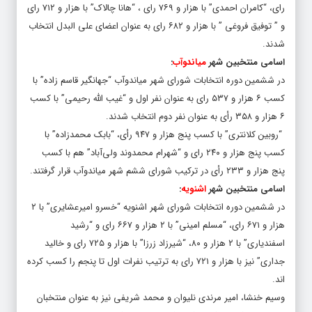
رای، “کامران احمدی” با هزار و ۷۶۹ رای ، “هانا چالاک” با هزار و ۷۱۲ رای
و ” توفیق فروغی ” با هزار و ۶۸۲ رای به عنوان
اعضای علی البدل
انتخاب
شدند.
اسامی منتخبین شهر
میاندوآب
:
در ششمین دوره انتخابات شورای شهر میاندوآب “جهانگیر قاسم زاده” با
کسب ۶ هزار و ۵۳۷ رای به عنوان نفر اول و “غیب الله رحیمی” با کسب
۶ هزار و ۳۵۸ رأی به عنوان نفر دوم انتخاب شدند.
“روبین کلانتری” با کسب پنج هزار و ۹۴۷ رأی، “بابک محمدزاده” با
کسب پنج هزار و ۲۴۰ رای و “شهرام محمدوند ولی‌آباد” هم با کسب
پنج هزار و ۲۳۳ رأی در ترکیب شورای ششم شهر میاندوآب قرار گرفتند.
اسامی منتخبین شهر
اشنویه
:
در ششمین دوره انتخابات شورای شهر اشنویه “خسرو امیرعشایری” با ۲
هزار و ۶۷۱ رای، “مسلم امینی” با ۲ هزار و ۶۶۷ رای و “رشید
اسفندیاری” با ۲ هزار و ۸۰، “شیرزاد زرزا” با هزار و ۷۲۵ رای و خالید
جداری” نیز با هزار و ۷۲۱ رای به ترتیب نفرات اول تا پنجم را کسب کرده
اند.
وسیم خنشا، امیر مرندی نلیوان و محمد شریفی نیز به عنوان منتخبان