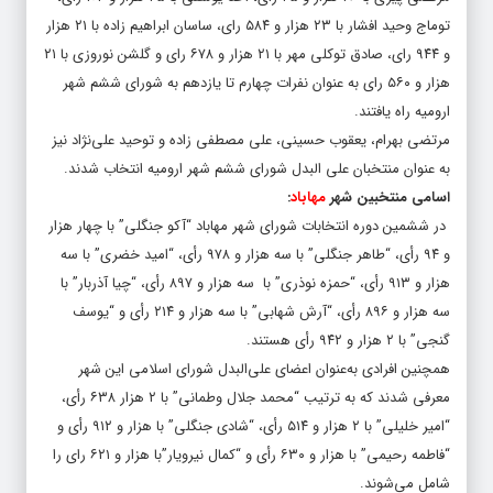
توماج وحید افشار با ۲۳ هزار و ۵۸۴ رای، ساسان ابراهیم زاده با ۲۱ هزار
و ۹۴۴ رای، صادق توکلی مهر با ۲۱ هزار و ۶۷۸ رای و گلشن نوروزی با ۲۱
هزار و ۵۶۰ رای به عنوان نفرات چهارم تا یازدهم به شورای ششم شهر
ارومیه راه یافتند.
مرتضی بهرام، یعقوب حسینی، علی مصطفی زاده و توحید علی‌نژاد نیز
به عنوان منتخبان علی البدل شورای ششم شهر ارومیه انتخاب شدند.
اسامی منتخبین شهر
مهاباد
:
در ششمین دوره انتخابات شورای شهر مهاباد “آکو جنگلی” با چهار هزار
و ۹۴ رأی، “طاهر جنگلی” با سه هزار و ۹۷۸ رأی، “امید خضری” با سه
هزار و ۹۱۳ رأی، “حمزه نوذری” با سه هزار و ۸۹۷ رأی، “چیا آذربار” با
سه هزار و ۸۹۶ رأی، “آرش شهابی” با سه هزار و ۲۱۴ رأی و “یوسف
گنجی” با ۲ هزار و ۹۴۲ رأی هستند.
همچنین افرادی به‌عنوان اعضای علی‌البدل شورای اسلامی این شهر
معرفی شدند که به ترتیب “محمد جلال وطمانی” با ۲ هزار ۶۳۸ رأی،
“امیر خلیلی” با ۲ هزار و ۵۱۴ رأی، “شادی جنگلی” با هزار و ۹۱۲ رأی و
“فاطمه رحیمی” با هزار و ۶۳۰ رأی و “کمال نیرویار”با هزار و ۶۲۱ رای را
شامل می‌شوند.