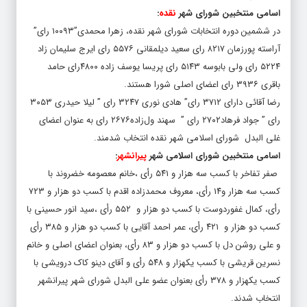
اسامی منتخبین شورای شهر
نقده
:
در ششمین دوره انتخابات شورای شهر نقده، زهرا محمدی”۱۰۰۹۳ رای”
آراسته پورزمان ۸۲۱۷ رای سعید دیلمقانی ۵۵۷۶ رای ایرج سلیمان زاد
۵۲۲۴ رای ولی بابوسه ۵۱۴۳ رای پریسا یوسف زاده ۴۸۰۰رای حامد
باقری ۳۹۳۶ رای اعضای اصلی شورا هستند.
رضا آقائی دارای ۳۷۱۲ رای” هادی نوری ۳۲۴۷ رای ” لیلا حیدری ۳۰۵۳
رای ” جواد فرهاد۲۷۰۲ رای ” سهند ول‌زاده۲۶۷۶ رای به عنوان اعضای
غلی البدل شورای اسلامی شهر نقده انتخاب شدمند.
اسامی منتخبین شورای اسلامی شهر
پیرانشهر
:
صفر تفاخر با کسب سه هزار و ۵۴۱ رأی ،خانم معصومه خضروند با
کسب سه هزار و۱۴ رأی، معروف محمدزاده اقدم با کسب دو هزار و ۷۲۳
رأی، کمال غفوردوست با کسب دو هزار و ۵۵۲ رأی ،سید انور حسینی با
کسب دو هزار و ۴۲۱ رأی، عمر احمد آقایی با کسب دو هزار و ۳۸۵ رأی
و علی روشن دل با کسب دو هزار و ۸۳ رأی، بعنوان اعضای اصلی و خانم
نسرین قریشی با کسب یکهزار و ۵۴۸ رأی و آقای دینو کاک درویشی با
کسب یکهزار و ۳۷۸ رأی بعنوان عضو علی البدل شورای شهر پیرانشهر
انتخاب شدند.