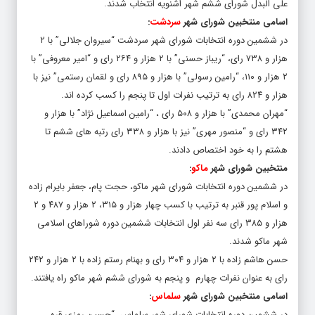
علی البدل شورای ششم شهر اشنویه انتخاب شدند.
اسامی منتخبین شورای شهر
سردشت
:
در ششمین دوره انتخابات شورای شهر سردشت “سیروان جلالی” با ۲
هزار و ۷۳۸ رای، “ریباز حسنی” با ۲ هزار و ۲۶۴ رای و “امیر معروفی” با
۲ هزار و ۱۱۰، “رامین رسولی” با هزار و ۸۹۵ رای و لقمان رستمی” نیز با
هزار و ۸۲۴ رای به ترتیب نفرات اول تا پنجم را کسب کرده اند.
“مهران محمدی” با هزار و ۵۰۸ رای ، “رامین اسماعیل نژاد” با هزار و
۳۴۲ رای و “منصور مهری” نیز با هزار و ۳۳۸ رای رتبه های ششم تا
هشتم را به خود اختصاص دادند.
منتخبین شورای شهر
ماکو
:
در ششمین دوره انتخابات شورای شهر ماکو، حجت پام، جعفر بایرام زاده
و اسلام پور قنبر به ترتیب با کسب چهار هزار و ۳۱۵، ۲ هزار و ۴۸۷ و ۲
هزار و ۳۸۵ رای سه نفر اول انتخابات ششمین دوره شوراهای اسلامی
شهر ماکو شدند.
حسن هاشم زاده با ۲ هزار و ۳۰۴ رای و بهنام رستم زاده با ۲ هزار و ۲۴۲
رای به عنوان نفرات چهارم و پنجم به شورای ششم شهر ماکو راه یافتند.
اسامی منتخبین شورای شهر
سلماس
:
در ششمین دوره انتخابات شورای شهر سلماس، “حسین رمزی قره