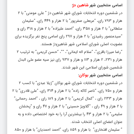
اسامی منتخبین شهر
شاهین دژ
:
در ششمین دوره انتخابات شورای شهر شاهین دژ ” علی مومنی” با ۲
هزار و ۷۹۳ رای، “عربعلی صفرپور” با ۲ هزار و ۴۴۹ رای، “سلیمان
سلطانی” با ۲ هزار و ۳۵۸ رای، “احمد علیزاده” با ۲ هزار و ۳۱۸ رای و
“سیدمنصور رشیدی” با ۲ هزار و ۲۹۷ رای اسامی پنج نفر برگزیده برای
عضویت اصلی شورای اسلامی شهر شاهین‌دژ هستند.
“رضا میرزا باقری”، “سلام اله ایمانی”، “”، “حسن کریمی” به ترتیب ۲
هزار و ۲۳۱، ۲ هزار و ۱۱۳ و هزار و ۹۳۷ رای نیز سیه عضو علی البدل
ششمین شورای اسلامی این شهر شدند.
اسامی منتخبین شهر
بوکان
:
در ششمین دوره انتخابات شورای شهر بوکان “ژیلا عبدی” با کسب ۲
هزار و ۷۵۰ رای، “ناصر کاکه زاده” با ۲ هزار و ۳۱۴ رای، “علی قادری” با ۲
هزار و ۲۳۳ رای ، “کمال کریمی” با ۲ هزار و ۱۸۹ رای ، “احمد رحمانی”
با ۲ هزار و ۴۹ رای ، “گلاویژ حسینی” با ۲ هزار و ۴۷ رای و “پخشان
سلیمی” با ۲ هزار و ۴۳ را بیشترین آرا را به خود اختصاص داده و به
عنوان اعضای اصلی انتخاب شدند.
” سلیمان افتخاری” با هزار و ۸۵۹ رای، “احمد احمدیان” با هزار و ۸۵۰