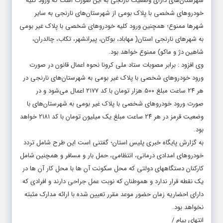
شهرستان‌های دارای وضعیت نارنجی به این صورت است که ورود کلیه
خودروهای شخصی با پلاک بومی از شهرستان‌های نارنجی به سایر
شهرها ممنوع؛ همچنین ورود کلیه خودروهای شخصی با پلاک غیر بومی
به شهرهای نارنجی استان( مهاباد، بوکان، پیرانشهر، تکاب، چالدران،
شاهین دژ و ماکو) ممنوع خواهد بود.
وی افزود : برابر مصوبات ستاد ملی کرونا نحوه اعمال قانون در صورت
ورود خودروهای شخصی با پلاک غیر بومی به شهرستان‌های نارنجی در
هر ۲۴ ساعت مبلغ ۵۰۰ هزار تومان با کد ۲۱۷۷ اعمال می‌شود و در
صورت ورود خودروهای شخصی با پلاک غیر بومی به شهرستان‌های با
وضعیت قرمز در هر ۲۴ ساعت مبلغ یک میلیون تومان با کد ۲۱۸۱ خواهد
بود.
به گزارش پایگاه خبری پلیس استان؛ گفتنی است این طرح شامل تردد
خودروهای امدادی درمانی، انتظامی، حمل بار و مسافر و همچنین شامل
کارکنان دستگاههای دولتی که محل سکونت آن ها با محل کار آن ها در
یک نقطه قرار ندارد و هموطنان که نوبت عمل جراحی دارند و افرادی که
دارای احضاریه زمان حضور موعد مقرر تعیین شده با ارائه مدارک مثبته
نخواهد بود.
انتهای پیام /