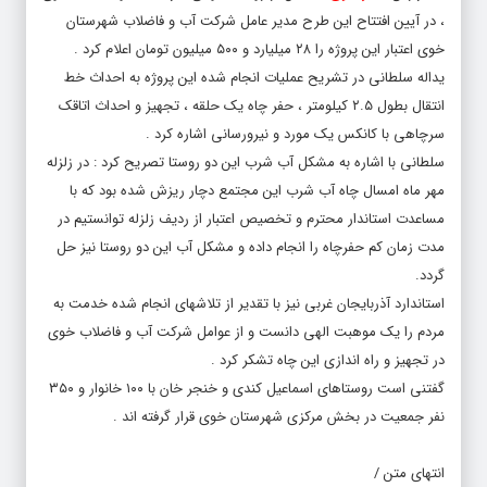
، در آیین افتتاح این طرح مدیر عامل شرکت آب و فاضلاب شهرستان
خوی اعتبار این پروژه را ۲۸ میلیارد و ۵۰۰ میلیون تومان اعلام کرد .
یداله سلطانی در تشریح عملیات انجام شده این پروژه به احداث خط
انتقال بطول ۲.۵ کیلومتر ، حفر چاه یک حلقه ، تجهیز و احداث اتاقک
سرچاهی با کانکس یک مورد و نیرورسانی اشاره کرد .
سلطانی با اشاره به مشکل آب شرب این دو روستا تصریح کرد : در زلزله
مهر ماه امسال چاه آب شرب این مجتمع دچار ریزش شده بود که با
مساعدت استاندار محترم و تخصیص اعتبار از ردیف زلزله توانستیم در
مدت زمان کم حفرچاه را انجام داده و مشکل آب این دو روستا نیز حل
گردد.
استاندارد آذربایجان غربی نیز با تقدیر از تلاشهای انجام شده خدمت به
مردم را یک موهبت الهی دانست و از عوامل شرکت آب و فاضلاب خوی
در تجهیز و راه اندازی این چاه تشکر کرد .
گفتنی است روستاهای اسماعیل کندی و خنجر خان با ۱۰۰ خانوار و ۳۵۰
نفر جمعیت در بخش مرکزی شهرستان خوی قرار گرفته اند .
انتهای متن /