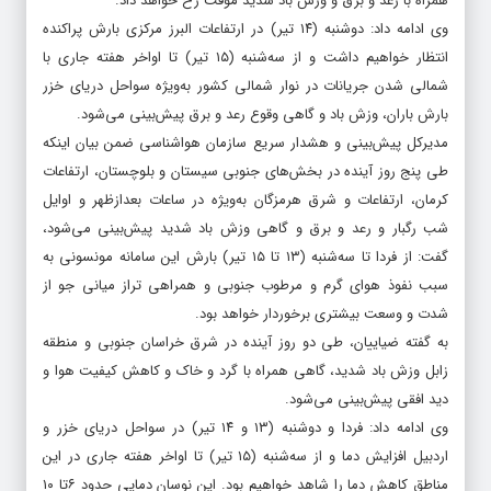
وی ادامه داد: دوشنبه (۱۴ تیر) در ارتفاعات البرز مرکزی بارش پراکنده
انتظار خواهیم داشت و از سه‌شنبه (۱۵ تیر) تا اواخر هفته جاری با
شمالی شدن جریانات در نوار شمالی کشور به‌ویژه سواحل دریای خزر
بارش باران، وزش باد و گاهی وقوع رعد و برق پیش‌بینی می‌شود.
مدیرکل پیش‌بینی و هشدار سریع سازمان هواشناسی ضمن بیان اینکه
طی پنج روز آینده در بخش‌های جنوبی سیستان و بلوچستان، ارتفاعات
کرمان، ارتفاعات و شرق هرمزگان به‌ویژه در ساعات بعدازظهر و اوایل
شب رگبار و رعد و برق و گاهی وزش باد شدید پیش‌بینی می‌شود،
گفت: از فردا تا سه‌شنبه (۱۳ تا ۱۵ تیر) بارش این سامانه مونسونی به
سبب نفوذ هوای گرم و مرطوب جنوبی و همراهی تراز میانی جو از
شدت و وسعت بیشتری برخوردار خواهد بود.
به گفته ضیاییان، طی دو روز آینده در شرق خراسان جنوبی و منطقه
زابل وزش باد شدید، گاهی همراه با گرد و خاک و کاهش کیفیت هوا و
دید افقی پیش‌بینی می‌شود.
وی ادامه داد: فردا و دوشنبه (۱۳ و ۱۴ تیر) در سواحل دریای خزر و
اردبیل افزایش دما و از سه‌شنبه (۱۵ تیر) تا اواخر هفته جاری در این
مناطق کاهش دما را شاهد خواهیم بود. این نوسان دمایی حدود ۶تا ۱۰
درجه خواهد بود.