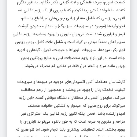
کیفیت اسپرم، چرخه قاعدگی و لانه گزینی تأثیر بگذارد. به طور دلگرم
کننده، ما شواهد ثابتی پیدا کردیم که با پیروی از یک رژیم غذایی ضد
التهابی، رژیمی که شامل مقدار زیادی چربی‌های غیراشباع یا سالم،
فلاونوئیدها (موجود در سبزیجات سبز برگ) و مقدار محدودی گوشت
قرمز و فرآوری شده است می‌توان باروری را بهبود بخشید». رژیم غذایی
مدیترانه‌ای عمدتاً مبتنی بر گیاه است و شامل غلات کامل، روغن زیتون
فوق بکر، میوه‌ها، سبزیجات، لوبیاها و حبوبات، آجیل، گیاهان و ادویه
جات است. در این نوع رژیم محصولات لبنی و منابع پروتئین بدون
چربی مانند مرغ یا تخم مرغ فقط در مقادیر کم مصرف می‌شوند.
کارشناسان معتقدند آنتی اکسیدان‌های موجود در میوه‌ها و سبزیجات
کیفیت تخمک زنان را بهبود می‌بخشد و همچنین از رحم محافظت
می‌کند. سایمون آلسی، از محققان دانشگاه موناش گفت: «این رژیم
می‌تواند برای زوج‌هایی که امیدوار به تشکیل خانواده هستند،
امیدوارکننده باشد. ضمن اینکه تغییر رژیم غذایی یک استراتژی غیر
مزاحم و مقرون به صرفه است که به طور بالقوه می‌تواند ناباروری را
بهبود بخشد. البته، تحقیقات بیشتری باید انجام شود، اما شواهدی که