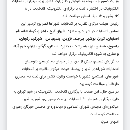
الکترونیک در اختیار داشت با برگزاری الکترونیک انتخابات در ۸
کلان‌شهر و ۱۶ مرکز استان موافقت کرد.
رئیس هیئت مرکزی نظارت بر انتخابات شوراها تصریح کرد:بر این
اساس انتخابات در شهرهای
مشهد، شیراز، کرج ، اهواز، کرمانشاه، قم،
اصفهان، تبریز، بوشهر، بیرجند، قزوین، بندرعباس، شهرکرد، زنجان،
یاسوج، همدان، ارومیه، رشت، بجنورد، سمنان، گرگان، ایلام، خرم آباد
و ساری
به شیوه الکترونیک برگزار خواهد شد.
به گزارش تسنیم، پیش از این و در جریان نام نویسی داوطلبان
انتخابات شوراهای شهر و روستا، هیئت مرکزی نظارت بر انتخابات
شوراهای اسلامی کشور با خواست وزارت کشور برای ثبت نام مجازی
داوطلبان موافقت کرده بود.
در عین حال، این هیئت با برگزاری انتخابات الکترونیک در شهر تهران به
دلیل برگزاری همزمان ۴ انتخابات ریاست جمهوری، شورای شهر،
میاندوره‌ای مجلس شورای اسلامی و میاندوره‌ای مجلس خبرگان رهبری
مخالفت کرده است.
انتهای متن/