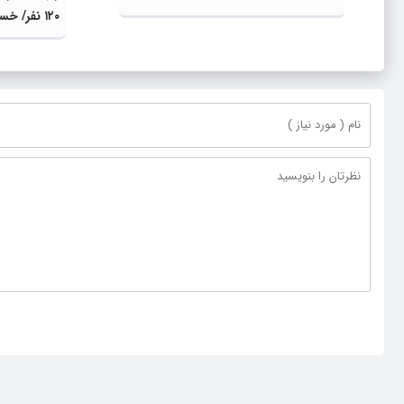
۱۲۰ نفر/ خسارت زمین‌لرزه به ۱۲ روستا