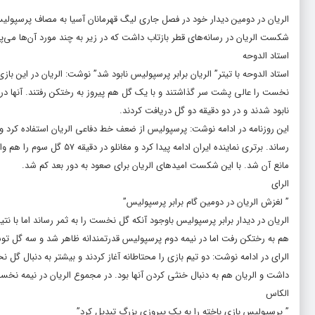
الریان در دومین دیدار خود در فصل جاری لیگ قهرمانان آسیا به مصاف پرسپولیس رفت و با نتیج
شکست الریان در رسانه‌های قطر بازتاب داشت که در زیر به چند مورد آن‌ها می‌پر
استاد الدوحه
نخست را عالی پشت سر گذاشتند و با یک گل هم پیروز به رختکن رفتند. آنها در ا
نابود شدند و در دو دقیقه دو گل دریافت کردند.
این روزنامه در ادامه نوشت: پرسپولیس از ضعف خط دفاعی الریان استفاده کرد و 
رساند. برتری نماینده ایرا
مانع آن شد. با این شکست امیدهای الریان برای صعود به دور بعد کم شد.
الرای
” لغزش الریان در دومین گام برابر پرسپولیس”
الریان در دیدار برابر پرسپولیس باوجود آنکه گل نخست را به ثمر رساند اما با
هم به رختکن رفت اما در نیمه دوم پرسپولیس قدرتمندانه ظاهر شد و سه گل توسط ک
الرای در ادامه نوشت: دو تیم بازی را محتاطانه آغاز کردند و بیشتر به دنبال گل
داشت و الریان هم به دنبال خنثی کردن آنها بود. در مجموع الریان در نیمه نخست
الکاس
” پرسپولیس بازی باخته را به یک پیروزی بزرگ تبدیل کرد”