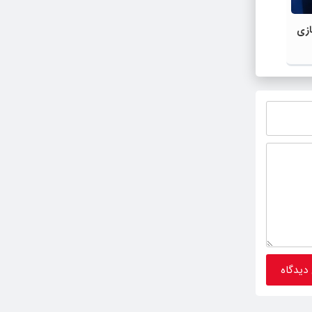
ازی
ببینید |حضور تیم‌های بوکس قزاقستان ،
رونمایی
ترکیه ، عراق و افغانستان در خوی مسجل
شد