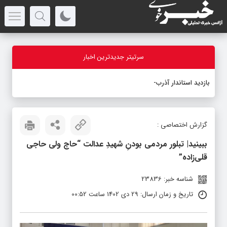
سرتیتر جدیدترین اخبار
بازدید استاندار آذربایجان
_
گزارش اختصاصی :
ببینید| تبلور مردمی بودنِ شهیدِ عدالت “حاج ولی حاجی
قلی‌زاده”
شناسه خبر: 23836
تاریخ و زمان ارسال: 29 دی 1402 ساعت 00:52