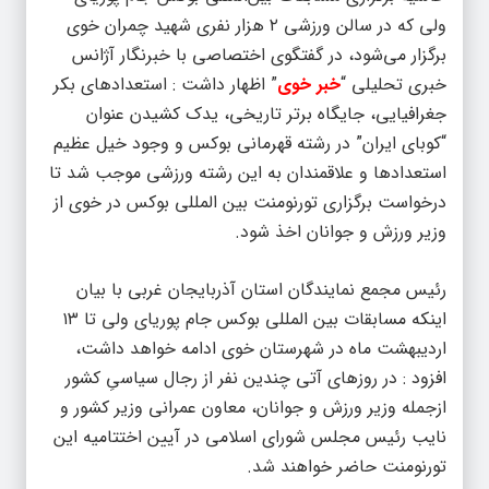
ولی که در سالن ورزشی ۲ هزار نفری شهید چمران خوی
برگزار می‌شود، در گفتگوی اختصاصی با خبرنگار آژانس
خبری تحلیلی “
خبر خوی
” اظهار داشت : استعدادهای بکر
جغرافیایی، جایگاه برتر تاریخی، یدک کشیدن عنوان
“کوبای ایران” در رشته قهرمانی بوکس و وجود خیل عظیم
استعدادها و علاقمندان به این رشته ورزشی موجب شد تا
درخواست برگزاری تورنومنت بین المللی بوکس در خوی از
وزیر ورزش و جوانان اخذ شود.
رئیس مجمع نمایندگان استان آذربایجان غربی با بیان
اینکه مسابقات بین المللی بوکس جام پوریای ولی تا ۱۳
اردیبهشت ماه در شهرستان خوی ادامه خواهد داشت،
افزود : در روزهای آتی چندین نفر از رجال سیاسیِ کشور
ازجمله وزیر ورزش و جوانان، معاون عمرانی وزیر کشور و
نایب رئیس مجلس شورای اسلامی در آیین اختتامیه این
تورنومنت حاضر خواهند شد.