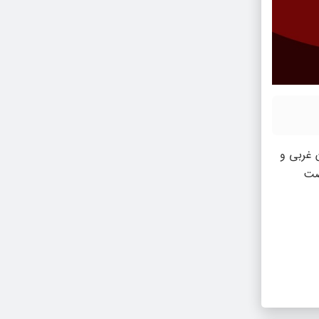
جان غربی و
هضت