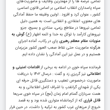
تمامی عرصه ها را از مهمترین وظایف و ماموریت‌های
سپاه پاسداران انقلاب اسلامی بر اساس قانون اساسی
کشور ، عنوان کرد و افزود : اولین وظیفه ما حفظ آمادگی
های معنوی، اعتقادی و انقلابی است به همین دلیل
تمامی نیروها در مقاطع رزمی، ستادی و بسیج، جزو
نیروهای کارآمد با توکل به خدا و ائمه اطهار (ع)
گوش به
منویات مقام معظم رهبری
پای در رکاب، آماده اجرای
هرگونه ماموریت حتی نقاط صعب العبور کشور عزیزمان
هستیم و در عمل نیز این آمادگی را نشان داده ایم.
فرمانده سپاه خوی در ادامه به برخی از
اقدامات امنیتی و
اطلاعاتی
نیز گریزی زد و گفت : درسال ۱۴۰۲ با دریافت
ماموریت درخصوص تعقیب و دستگیری قاتل حرفه ای
یکی از شهدای گرانقدر، با اشراف کامل اطلاعاتی و به
همت سربازان گمنام امام زمان (عج) در سپاه خوی سریعا
قاتل فراری
که از کرمانشاه متواری شده بود و به قصد
خروج از مرزهای غرب کشور به ترکیه را داشت، در حین فرار