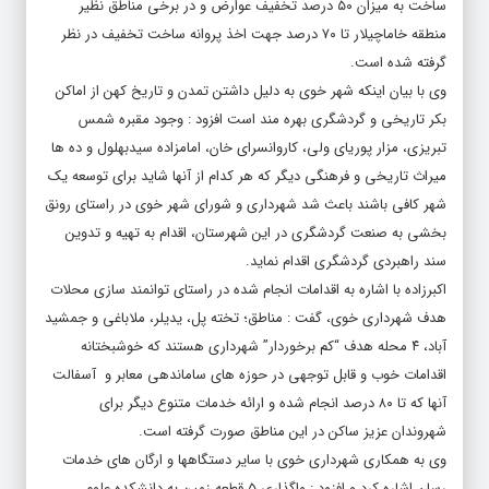
منطقه خاماچیلار تا ۷۰ درصد جهت اخذ پروانه ساخت تخفیف در نظر
گرفته شده است.
وی با بیان اینکه شهر خوی به دلیل داشتن تمدن و تاریخ کهن از اماکن
بکر تاریخی و گردشگری بهره مند است افزود : وجود مقبره شمس
تبریزی، مزار پوریای ولی، کاروانسرای خان، امامزاده سیدبهلول و ده ها
میراث تاریخی و فرهنگی دیگر که هر کدام از آنها شاید برای توسعه یک
شهر کافی باشند باعث شد شهرداری و شورای شهر خوی در راستای رونق
بخشی به صنعت گردشگری در این شهرستان، اقدام به تهیه و تدوین
سند راهبردی گردشگری اقدام نماید.
اکبرزاده با اشاره به اقدامات انجام شده در راستای توانمند سازی محلات
هدف شهرداری خوی، گفت : مناطق؛ تخته پل، یدیلر، ملاباغی و جمشید
آباد، ۴ محله هدف “کم برخوردار” شهرداری هستند که خوشبختانه
اقدامات خوب و قابل توجهی در حوزه های ساماندهی معابر و ‌ آسفالت
آنها که تا ۸۰ درصد انجام شده و ارائه خدمات متنوع دیگر برای
شهروندان عزیز ساکن در این مناطق صورت گرفته است.
وی به همکاری شهرداری خوی با سایر دستگاهها و ارگان های خدمات
رسان اشاره کرد و افزود : واگذاری ۵ قطعه زمین به دانشکده علوم
پزشکی جهت ساخت پایگاه و مراکز جامع سلامت که خوشبختانه هر ۵