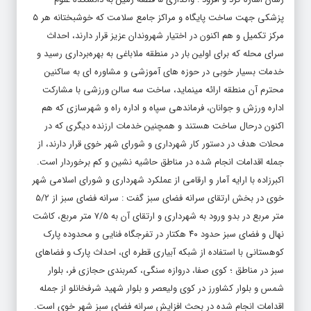
مرکز تکمیل و هم اکنون در اختیار شهروندان عزیز قرار دارند، احداث
سرای محله که برای اولین بار در منطقه ملاباغی به بهره‌برداری رسید و
خدمات بسیار خوبی در حوزه های آموزشی و مشاوره ای به ساکنین
محترم آن منطقه ارائه مینماید، ساخت سه سالن ورزشی با مشارکت
اداره ورزش و جوانان، فرماندهی سپاه و اداره راه و شهرسازی که هم
اکنون درحال ساخت هستند و همچنین خدمات ارزنده دیگری که در
محلات هدف در دستور کار شهرداری و شورای شهر خوی قرار دارند، از
جمله اقدامات انجام شده در مناطق حاشیه نشین و کم برخوردار است.
اکبرزاده با ارایه آمار و ارقامی از عملکرد شهرداری و شورای اسلامی شهر
خوی در بخش ارتقای سرانه فضای سبز گفت : سرانه فضای سبز از ۵/۲
متر مربع در بدو ورود به شهرداری و ارتقای آن به ۷/۵ متر مربع، کاشت
نهال و فضای سبز حدود ۴۰ هکتار در تفرجگاه فنایی و محدوده پارک
کوهستانی با استفاده از شبکه آبیاری قطره ای، احداث پارک و فضاهای
سبز در مناطق ؛ کوی صفا، دروازه سنگی، کمربندی حجازی فر، بلوار
شمس و بلوار کشاورز در کوی ولیعصر و بلوار شهید شرفخانلو از جمله
اقدامات انجام شده در بحث افزایش سرانه فضای سبزِ شهر خوی است.
شهردار خوی در پایان از احداث سالن آمفی تئاتر و سینما روباز با ظرفیت