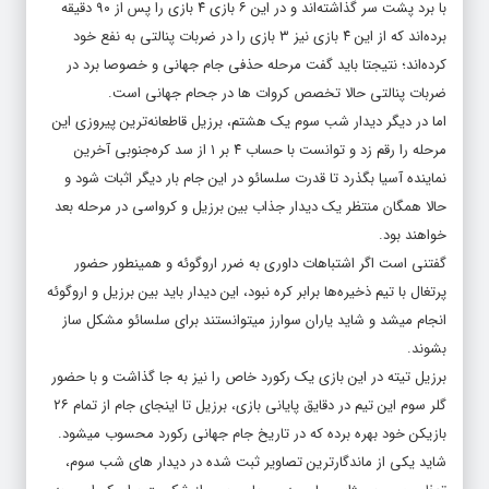
برده‌اند که از این ۴ بازی نیز ۳ بازی را در ضربات پنالتی به نفع خود
کرده‌اند؛ نتیجتا باید گفت مرحله حذفی جام جهانی و خصوصا برد در
ضربات پنالتی حالا تخصص کروات ها در جحام جهانی است.
اما در دیگر دیدار شب سوم یک هشتم، برزیل قاطعانه‌ترین پیروزی این
مرحله را رقم زد و توانست با حساب ۴ بر ۱ از سد کره‌جنوبی آخرین
نماینده آسیا بگذرد تا قدرت سلسائو در این جام بار دیگر اثبات شود و
حالا همگان منتظر یک دیدار جذاب بین برزیل و کرواسی در مرحله بعد
خواهند بود.
گفتنی است اگر اشتباهات داوری به ضرر اروگوئه و همینطور حضور
پرتغال با تیم ذخیر‌ه‌ها برابر کره نبود، این دیدار باید بین برزیل و اروگوئه
انجام میشد و شاید یاران سوارز میتوانستند برای سلسائو مشکل ساز
بشوند.
برزیل تیته در این بازی یک رکورد خاص را نیز به جا گذاشت و با حضور
گلر سوم این تیم در دقایق پایانی بازی، برزیل تا اینجای جام از تمام ۲۶
بازیکن خود بهره برده که در تاریخ جام جهانی رکورد محسوب میشود.
شاید یکی از ماندگارترین تصاویر ثبت شده در دیدار های شب سوم،
تعظیم سرمربی ژاپن حاجیمه موریاسو پس از شکست برابر کرواسی به