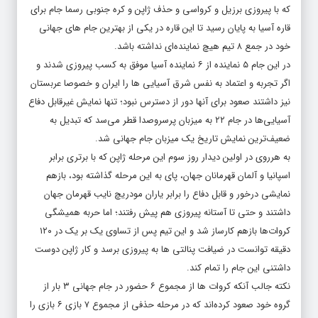
قاره آسیا به پایان رسید تا این قاره در یکی از بهترین جام های جهانی
خود در جمع ۸ تیم هیچ نماینده‌ای نداشته باشد.
در این جام ۵ نماینده از ۶ نماینده آسیا موفق به کسب پیروزی شدند و
اگر تجربه و اعتماد به نفس شرق آسیایی ها را ایران و خصوصا عربستان
نیز داشتند صعود برای آنها دور از دسترس نبود؛ تنها نمایش غیرقابل دفاع
آسیایی‌ها در جام ۲۲ به میزبان پرسروصدا قطر می‌سد که تبدیل به
ضعیف‌ترین نمایش تاریخ یک میزبان جام جهانی شد.
به هرروی در اولین دیدار روز سوم این مرحله ژاپن که با برتری برابر
اسپانیا و آلمان قهرمانان جهان، پای به این مرحله گذاشته بود، بازهم
نمایشی درخور و قابل دفاع را برابر یاران مودریچ نایب قهرمان جهان
داشتند و حتی تا آستانه پیروزی هم پیش رفتند؛ اما حربه همیشگی
کروات‌ها بازهم کارساز شد و این تیم پس از تساوی یک بر یک در ۱۲۰
دقیقه توانست در ضیافت پنالتی ها به پیروزی برسد و کار ژاپن دوست
داشتنی این جام را تمام کند.
نکته جالب آنکه کروات ها از مجموع ۶ حضور در جام جهانی ۳ بار از
گروه خود صعود کرده‌اند که در مرحله حذفی از مجموع ۷ بازی ۶ بازی را
با برد پشت سر گذاشته‌اند و در این ۶ بازی ۴ بازی را پس از ۹۰ دقیقه