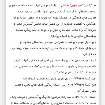
به گزارش “
خبر خوی
” به نقل از روابط عمومی شرکت آب و فاضلاب خوی
،مجید خلخالی با گرامیداشت این ایام، اظهار داشت: در این هفته،
فعالیت‌های فرهنگی در مصرف بهینه آب شرب و به منظور جلب توجه
همگانی به اهمیت صیانت از این عنصر حیات بخش گسترش یافته و
شرکت‌ آب و فاضلاب شهرستان خوی و با توجه به یکپارچگی شرکت،
برنامه‌های متنوعی را به اجرا می‌گذارد.
وی اظهار امیدواری کرد: با همراهی مردم و رسانه‌های مکتوب و
دیجیتال، هدف‌گذاری انجام شده برای توسعه فرهنگ مصرف بهینه آب
محقق شود.
کارشناس مسئول دفتر روابط عمومی و آموزش همگانی شرکت آب و
فاضلاب شهرستان خوی در ادامه عنوان روزهای “هفته صرفه‌جویی در
مصرف آب”را به این شرح اعلام کرد:
چهارشنبه ۰۱/۰۴/۱۴۰۱ ـ بهره‌وری، مدیریت تقاضا و اقتصاد آب
پنج شنبه ۰۲/۰۴/۱۴۰۱ – زنان، سبک زندگی، آموزه‌های دینی و تغییر
رفتار مصرف آب
جمعه ۰۳/۰۴/۱۴۰۱ ـ مشارکت مردمی، یاری‌گری آب‌محور و توسعه پایدار
شنبه ۰۴/۰۴/۱۴۰۱ ـ صنعت دانش‌بنیان، اشتغال‌آفرینی و استفاده بهینه از