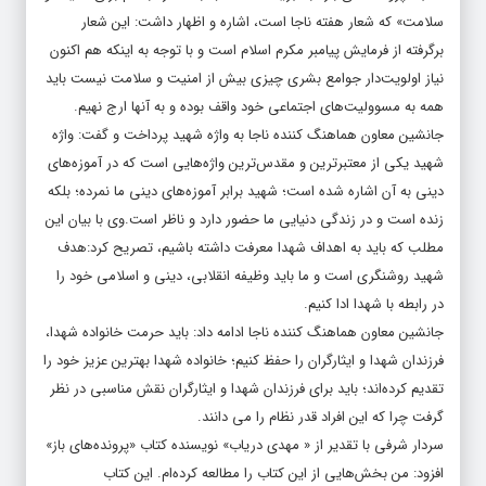
سلامت» که شعار هفته ناجا است، اشاره و اظهار داشت: این شعار
برگرفته از فرمایش پیامبر مکرم اسلام است و با توجه به اینکه هم اکنون
نیاز اولویت‌دار جوامع بشری چیزی بیش از امنیت و سلامت نیست باید
همه به مسوولیت‌های اجتماعی خود واقف بوده و به آنها ارج نهیم.
جانشین معاون هماهنگ کننده ناجا به واژه شهید پرداخت و گفت: واژه
شهید یکی از معتبرترین و مقدس‌ترین واژه‌هایی است که در آموزه‌های
دینی به آن اشاره شده است؛ شهید برابر آموزه‌های دینی ما نمرده؛ بلکه
زنده است و در زندگی دنیایی ما حضور دارد و ناظر است.وی با بیان این
مطلب که باید به اهداف شهدا معرفت داشته باشیم، تصریح کرد:‌هدف
شهید روشنگری است و ما باید ‌وظیفه‌ انقلابی، دینی و اسلامی خود را
در رابطه با شهدا ادا کنیم.
جانشین معاون هماهنگ کننده ناجا ادامه داد: باید حرمت خانواده شهدا،
فرزندان شهدا و ایثارگران را حفظ کنیم؛ خانواده شهدا بهترین عزیز خود را
تقدیم کرده‌اند؛‌ باید برای فرزندان شهدا و ایثارگران نقش مناسبی در نظر
گرفت چرا که این افراد قدر نظام را می دانند.
سردار شرفی با تقدیر از « مهدی دریاب»‌ نویسنده کتاب «پرونده‌های باز»
افزود: من بخش‌هایی از این کتاب را مطالعه کرده‌ام. این کتاب