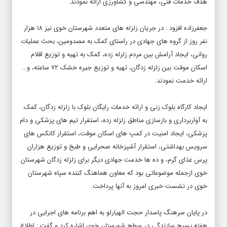
هدف خدمات فنی، مهندسی و کشاورزی ارائه نمودند.
جعفرزاده افزود : در جریان زلزله های متعدد شهرستان خوی نیز ۱۸ هزار
نفر روز از گروه های جهادی در راستای کمک به مصدومین، بحث عملیات
روانی، ایجاد آرامش بین مردم زلزله زده، کمک به تهیه و توزیع اقلام
اسکان موقت بین زلزله زدگان، تهیه و توزیع جیره خشک ۷۲ ساعته، و…
ارائه خدمت نمودند.
ایجاد کارگاه بلوک زنی و ارائه خدمات رایگان بلوک با زلزله زدگان، کمک
به آواربرداری و بازسازی مناطق زلزله زده، استقرار تیم های پزشکی و دام
پزشکی، ایجاد امنیت در کمپ های اسکان موقت، استقرار کانکس های
سرویس بهداشتی، استقرار آشپزخانه صحرایی و طبخ و توزیع هزاران
پرس غذای گرم، و ده ها خدمت جهادی دیگر برای زلزله زدگان شهرستان
خوی ازجمله موضوعاتی بود که معاون هماهنگ کننده سپاه شهرستان
خوی در نشست خبری امروز به آنها پرداخت.
در پایان سرهنگ پاسدار حجت الهیارلو به اهم برنامه های اجرایی در
هفته بسیج سازندگی در سطح شهرستان خوی اشاره کرد و گفت : اطلاع