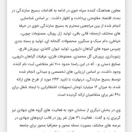
معاون هماهنگ کننده سپاه خوی در ادامه به اقدامات بسیج سازندگی در
بحث اقتصاد مقاومتی پرداخت و اظهار داشت : بر اساس شناسایی
انجام شده از بین مراجعین محترم به بسیج سازندگی خوی در حرفه
های مختلف ازجمله؛ قالی بافی، تولید ژل رویال، مصنوعات چوبی،
خیاطی، دام سبک و سنگین، محصولات گلخانه ای، تولید و بسته بندی
چیپس میوه های گیاهان دارویی، تولید لیوان کاغذی، پرورش قارچ،
زنبورداری، پرورش گل محمدی، مصنوعات فلزی، عرقیات گیاهان دارویی،
صنایع دستی و… که در این راستا حدود ۷۰۰ نفر متقاضی ثبت نام کننده
وجود داشت، بر اساس ارزیابی های تخصصی و میدانی انجام شده
توسط بسیج سازندگی، درنهایت با تایید ۲۴۳ مورد از طرح های ارائه
شده، به میزان ۱۶ میلیارد تومان تسهیلات اشتغالزایی با ایجاد شغل برای
۴۹۰ نفر برای متقاضیان ارائه گردیده است.
وی در بخش دیگری از سخنان خود به فعالیت های گروه های جهادی نیز
گریزی زد و گفت : فعالیت ۳۱ هزار نفر روز در قالب اردوهای جهادی در
عرصه های مختلف بصورت محله محور و جغرافیا محور برای جامعه