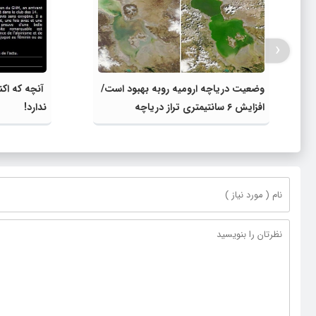
‹
وضعیت دریاچه ارومیه روبه بهبود است/
آنچه که اکنو
افزایش ۶ سانتیمتری تراز دریاچه
ندارد!‌