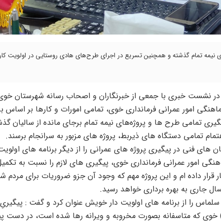
ی نیمه تمام گذشته و همچنین تسریع در اجرای طرح‌های هادی روستایی در اولویت کاری
 در نشست خبری با جمعی از خبرنگاران و اصحاب رسانه شهرستان خوی
هماهنگی امور عمرانی فرمانداری خوی، تمامی امورات و کارها بر اساس بر
ی تمامی طرح ها و پروژه‌های نیمه تمام برجای مانده از سالیان گذش
 اهتمام تمامی دستگاه های ذیربط، پروژه های مزبور به سرانجام برسند.
ای فنی در پیگیری پروژه های عمرانی را از دیگر برنامه های اولویت‌
گی امور عمرانی فرمانداری خوی، پیگیری های لازم را نسبت به تکمیل
قرار داده ام و این پروژه مهم که وجود آن جزو ضروریات برای مردم ش
ال جاری به بهره برداری خواهد رسید.
 ی ۲۰ کیلومتر از جاده خوی – سلماس را از برنامه های اولویت دار خویش عنوان کرد و گفت : پیگی
ن ورزشگاه ۵ هزار نفری (هفت تیر) خوی که متاسفانه بصورت مخروبه و ویرانه رها شده است، در دست