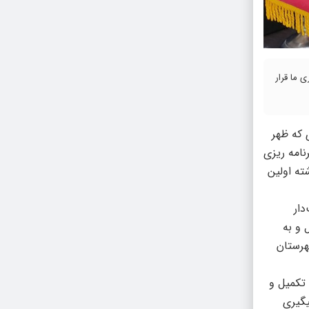
 ما قرار
 که ظهر
نامه ریزی
ته اولین
دار
 و به
هرستان
ریِ تکمیل و
 پیگیری