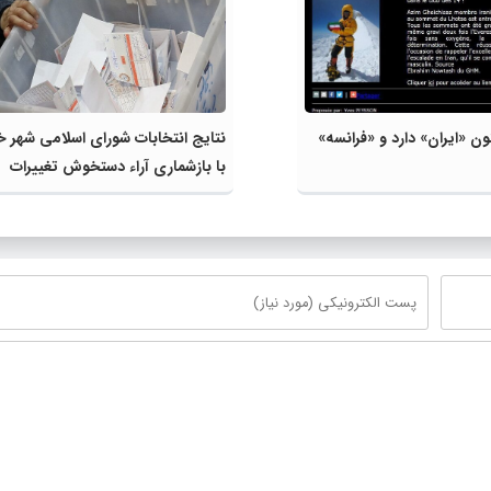
ن «ایران» دارد و «فرانسه»‌
نتایج انتخابات شورای اسلامی شهر 
با بازشماری آراء دستخوش تغییرات
شد+لیست تعییرات