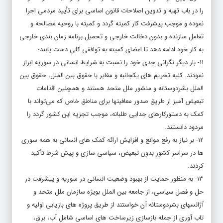
را در باب تهیه و تدوین اصلاحات قانون اساسی برای تأیید مردمی اجرا
نموده و موجب پیشرفت کار کمیته گردد و کمیته با روحیه مصالحه و
تعامل سازنده و بدون دخالت خارجی و تحمیل برنامه زمان بندی خارجی
به کار خود ادامه دهد تا اعضای کمیته به توافقی کلی دست یابند؛
۱۱- بار دیگر نگرانی جدی خود را نسبت به شرایط انسانی در سوریه ابراز
نمودند. کلیه تحریم های یکجانبه و مغایر با حقوق بین الملل، حقوق بین
الملل بشردوستانه و منشور ملل متحد هستند و همچنین اقدامات
تبعیض آمیز از طریق صدور معافیت­ها برای مناطق خاص که می‌تواند با
کمک به دستورکارهای جدایی طلبانه، موجب تجزیه این کشور گردد را
مردود دانستند.
۱۲- بر نیاز به رفع موانع و افزایش ارائه کمک های انسانی به همه سوری
ها در سراسر کشور بدون تبعیض، سیاسی سازی و پیش شرط تأکید
کردند.
۱۳- به منظور حمایت از بهبود وضعیت انسانی در سوریه و پیشرفت در
حل و فصل سیاسی، از جامعه بین­ الملل بویژه سازمان ملل متحد و
آژانس­های بشردوستانه آن خواستند از طریق پروژه های بازیابی اولیه و
تاب آوری از جمله بازسازی زیرساخت های اساسی شامل آب، برق،