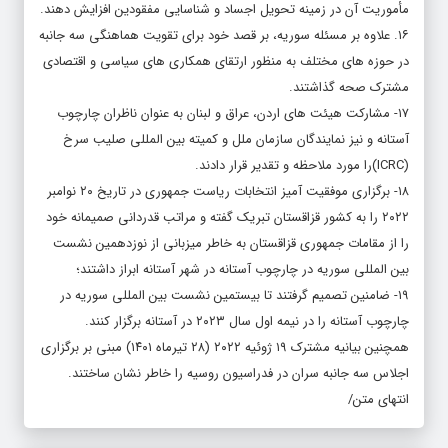
مأموریت آن در زمینه تحویل اجساد و شناسایی مفقودین افزایش دهند.
۱۶. علاوه بر مسئله سوریه، بر قصد خود برای تقویت هماهنگی سه جانبه
در حوزه های مختلف به منظور ارتقای همکاری های سیاسی و اقتصادی
مشترک صحه گذاشتند.
۱۷- مشارکت هیئت های اردن، عراق و لبنان به عنوان ناظران چارچوب
آستانه و نیز نمایندگان سازمان ملل و کمیته بین المللی صلیب سرخ
(ICRC)را مورد ملاحظه و تقدیر قرار دادند.
۱۸- برگزاری موفقیت آمیز انتخابات ریاست جمهوری در تاریخ ۲۰ نوامبر
۲۰۲۲ را به کشور قزاقستان تبریک گفته و مراتب قدردانی صمیمانه خود
را از مقامات جمهوری قزاقستان به خاطر میزبانی از نوزدهمین نشست
بین المللی سوریه در چارچوب آستانه در شهر آستانه ابراز داشتند؛
۱۹- ضامنین تصمیم گرفتند تا بیستمین نشست بین المللی سوریه در
چارچوب آستانه را در نیمه اول سال ۲۰۲۳ در آستانه برگزار کنند.
همچنین بیانیه مشترک ۱۹ ژوئیه ۲۰۲۲ (۲۸ تیرماه ۱۴۰۱) مبنی بر برگزاری
اجلاس سه جانبه سران در فدراسیون روسیه را خاطر نشان ساختند.
انتهای متن/