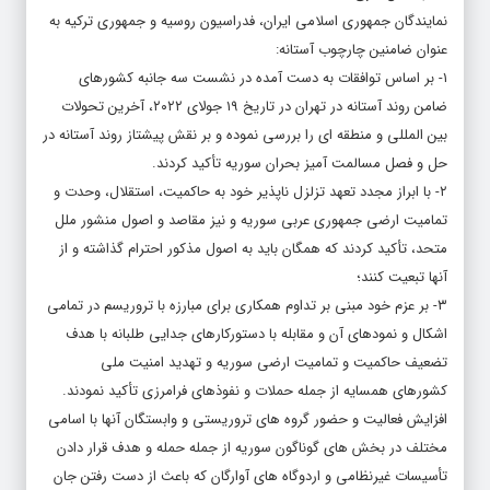
نمایندگان جمهوری اسلامی ایران، فدراسیون روسیه و جمهوری ترکیه به
عنوان ضامنین چارچوب آستانه:
۱- بر اساس توافقات به دست آمده در نشست سه جانبه کشورهای
ضامن روند آستانه در تهران در تاریخ ۱۹ جولای ۲۰۲۲، آخرین تحولات
بین المللی و منطقه ای را بررسی نموده و بر نقش پیشتاز روند آستانه در
حل و فصل مسالمت آمیز بحران سوریه تأکید کردند.
۲- با ابراز مجدد تعهد تزلزل ناپذیر خود به حاکمیت، استقلال، وحدت و
تمامیت ارضی جمهوری عربی سوریه و نیز مقاصد و اصول منشور ملل
متحد، تأکید کردند که همگان باید به اصول مذکور احترام گذاشته و از
آنها تبعیت کنند؛
۳- بر عزم خود مبنی بر تداوم همکاری برای مبارزه با تروریسم در تمامی
اشکال و نمودهای آن و مقابله با دستورکارهای جدایی طلبانه با هدف
تضعیف حاکمیت و تمامیت ارضی سوریه و تهدید امنیت ملی
کشورهای همسایه از جمله حملات و نفوذهای فرامرزی تأکید نمودند.
افزایش فعالیت و حضور گروه های تروریستی و وابستگان آنها با اسامی
مختلف در بخش های گوناگون سوریه از جمله حمله و هدف قرار دادن
تأسیسات غیرنظامی و اردوگاه های آوارگان که باعث از دست رفتن جان