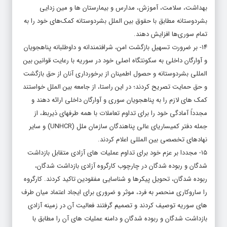
بهداشت، سلامت، آموزش، مدارس و بیمارستان ها و مین زدایی
بشردوستانه مطابق با حقوق بین الملل بشردوستانه کمک­‌های خود را به
تمام سوری­‌ها افزایش دهند.
۱۴- بر ضرورت تسهیل بازگشت امن، شرافتمندانه و داوطلبانه پناهجویان
و آوارگان داخلی به سکونتگاه اصلی خود در سوریه با رعایت قوانین بین
المللی بشردوستانه و حصول اطمینان از برخورداری آنان از حق بازگشت
و حق حمایت تصریح کردند؛ در این راستا، از جامعه بین الملل خواستند
کمک های لازم را به پناهجویان سوری و آوارگان داخلی ارائه دهند و
مجدداً آمادگی خود را برای تداوم تعاملات با همه طرفهای ذیربط، از
جمله دفتر کمیساریای عالی پناهندگان سازمان ملل (UNHCR) و سایر
نهادهای تخصصی بین المللی اعلام کردند.
۱۵- مجددا بر عزم خود برای تداوم عملیات های آزادی متقابل بازداشت
شدگان و ربوده شدگان در چارچوب کارگروه آزادی بازداشت شدگان،
ربوده شدگان، تحویل پیکرها و شناسایی مفقودین تاکید کردند. کارگروه
را ساروکاری منحصر به فرد، موثر و ضروری برای ایجاد اعتماد میان طرف
های سوریه توصیف کردند و تصمیم گرفتند فعالیت آن در زمینه آزادی
بازداشت شدگان و ربوده شدگان و دامنه عملیات های آن را مطابق با