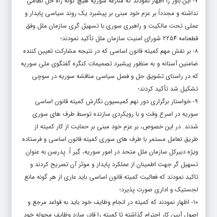
۷- این باور را اظهار نمودند که منازعه سوریه هیچ گونه راه حل نظامی
نداشته و مجدداً بر عزم خود مبنی بر پیشبرد یک روند سیاسی پایدار و
عملی تحت مالکیت و راهبری سوری با تسهیل گری سازمان ملل وفق
قطعنامه ۲۲۵۴ شورای امنیت سازمان ملل تأکید نمودند؛
۸- بر نقش مهم کمیته قانون اساسی که در نتیجه مشارکت تعیین کننده
ضامنین آستانه و به منظور پیشبرد تصمیمات کنگره گفتگوی ملی سوریه
که در راستای تشویق حل و فصل سیاسی مناقشه سوریه در سوچی
تشکیل شد تأکید کردند؛
۹- خواستار برگزاری دور نهم کمیسیون نگارش کمیته قانون اساسی
سوریه در اسرع وقت و با رویکردی سازنده توسط طرف های سوری
شدند. در این خصوص، بر عزم خود مبنی بر حمایت از کار کمیته از
طریق تعامل مستمر با طرف های سوری کمیته قانون اساسی و فرستاده
ویژه دبیرکل سازمان ملل متحد در امور سوریه، گِیر اُ. پِدرسِن به عنوان
تسهیل گر جهت اطمینان از عملکرد پایدار و موثر آن تصریح کردند و
تاکید نمودند که فعالیت کمیته قانون اساسی باید عاری از هر گونه مانع
لجستیک و اداری صورت پذیرد؛
۱۰- اظهار نمودند که کمیته در انجام وظایف خود باید به قواعد مرجع و
اصول آیین کار احترام گذاشته تا کمیته را قادر سازد وظایف محوله خود