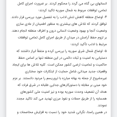
انسانهای بی گناه می گردد را محکوم کردند. بر ضرورت اجرای کامل
تمامی توافقات مربوط به شمال سوریه تاکید کردند؛
۴- اوضاع منطقه کاهش تنش ادلب را به تفصیل مورد بررسی قرار دادند.
توافق کردند که تلاش های بیشتری به منظور اطمینان از عادی سازی
وضعیت آنجا و بهبود وضعیت انسانی درون و اطراف منطقه انجام دهند.
بر لزوم حفظ آرامش در میدان از طریق اجرای کامل تمامی توافقات
مرتبط با ادلب تأکید کردند؛
۵- اوضاع شمال شرق سوریه را بررسی کرده و متفقاً ابراز داشتند که
دستیابی به امنیت و ثبات دائمی در این منطقه تنها بر اساس حفظ
حاکمیت و تمامیت ارضی کشور ممکن است. کلیه تلاش ها برای ایجاد
واقعیات جدید میدانی شامل حمایت از ابتکارات خود مختاری
غیرمشروع از جمله به بهانه مبارزه با تروریسم را مردود دانستند. بر عزم
خود مبنی بر مقابله با دستورکارهای جدایی طلبانه در شرق فرات که
هدف آن تضعیف وحدت سوریه بوده و نیز امنیت ملی کشورهای
همسایه را از طریق حملات و نفوذ مرزی تهدید می کند تاکید مجدد
نمودند.
در همین راستا، نگرانی شدید خود را نسبت به افزایش مخاصمات و