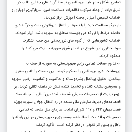
تمامی اشکال ظلم علیه غیرنظامیان توسط گروه های جدایی طلب در
شرق فرات از جمله سرکوب تظاهرات مسالمت آمیز، سربازگیری اجباری و
اقدامات تبعیض آمیز در بحث آموزش ابراز نمودند.
بار دیگر مخالفت خود را با تصرف و انتقال غیرقانونی نفت و درآمدهای
حاصله مرتبط با آن که می بایست متعلق به سوریه باشد، ابراز نمودند.
اقدامات کشورهایی که از گروه های تروریستی من جمله ابتکارات
خودمختاری غیرمشروع در شمال شرق سوریه حمایت می کنند را
محکوم کردند.
۶- تداوم حملات نظامی رژیم صهیونیستی به سوریه از جمله به
زیرساخت های غیرنظامی را محکوم کردند. این حملات را ناقض حقوق
بین­الملل، حقوق بین­الملل بشردوستانه و حاکمیت و تمامیت ارضی سوریه
و همچنین بی­ثبات کننده و تشدید کننده تنش در منطقه تلقی کردند. بر
لزوم تبعیت از تصمیمات حقوقی شناخته شده بین‌المللی از جمله مفاد
قطعنامه‌های ذیربط سازمان ملل متحد در رد اشغال جولان سوریه بویژه
قطعنامه­های ۲۴۲ و ۴۹۷ شورای امنیت سازمان ملل متحد که تمامی
تصمیمات و اقدامات اتخاذ شده توسط رژیم صهیونیستی در این رابطه را
باطل و بدون اثر قانونی در نظر گرفته است، تأکید کردند؛