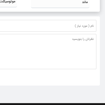
موتوسیکلت ها ۵ لیتر خو
ماند