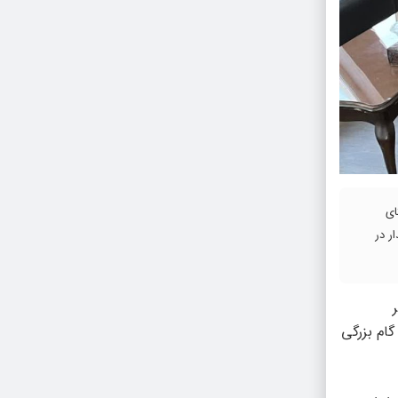
ای
ر در
گام بزرگی