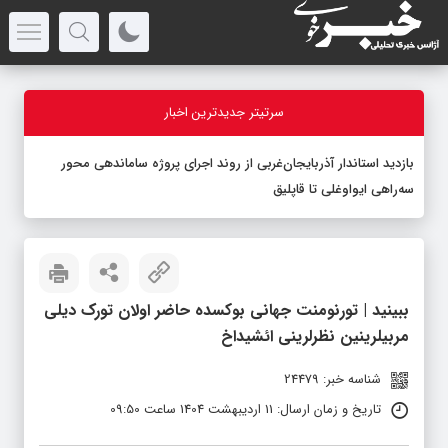
سرتیتر جدیدترین اخبار
بازدید استاندار آذربایجان‌غربی از روند اجرای پروژه ساماندهی محور
سه‌راهی ایواوغلی تا قاپلیق
ببینید | تورنومنت جهانی بوکسده حاضر اولان تورک دیلی
مربیلرینین نظرلرینی ائشیداخ
شناسه خبر: 24479
تاریخ و زمان ارسال: 11 اردیبهشت 1404 ساعت 09:50