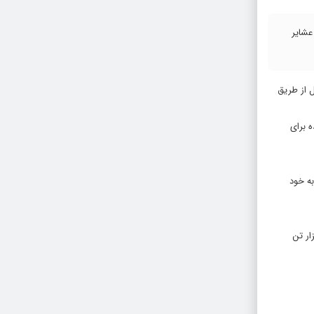
روری بین عشایر
، علی ناجی افزود: از این تعداد ۳۷۰ پنل خورشیدی با تفاهم‌های صورت گرفته از طریق شرکت توزیع برق و ۱۵۰ پنل از طریق
ده برای
ه خود
ی داری و غیر داری و صنایع سنتی عشایری، رتبه سوم کشور را به خود اختصاص داده‌اند و سالیانه بیش از ۲۳۰ هزار تن