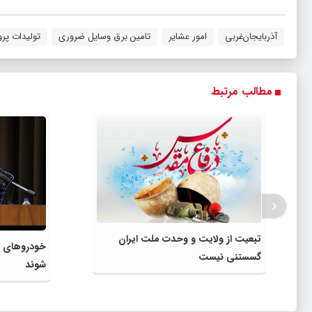
آذربایجان‌غربی
امور عشایر
تامین برق وسایل ضروری
تولیدات پرو
مطالب مرتبط
‹
تبعیت از ولایت و وحدت ملت ایران
خودروهای د
گسستنی نیست
شوند