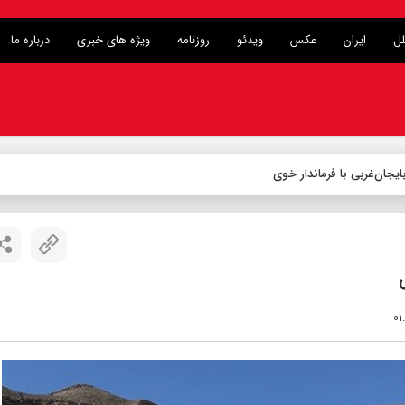
لل
ایران
عکس
ویدئو
روزنامه
ویژه های خبری
درباره ما
یجان‌غربی با فرماندار خوی