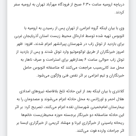
دریاچه ارومیه ساعت ۶:۳۰ صبح از فرودگاه مهرآباد تهران به ارومیه سفر
کردند.
وی با بیان اینکه گروه اعزامی از تهران پس از رسیدن به ارومیه با
اتوبوس تهیه شده توسط اداره‌کل محیط زیست استان آذربایجان غربی
برای بازدید از تونل زاب در شهرستان پیرانشهر اعزام شدند، افزود: ظهر
امروز خبرنگاران از طریق لوکوموتیو وارد تونل شدند و پس از بازدید از
تونل زاب حوالی ساعت ۶ بعدازظهر برای استراحت و صرف ناهار به
محل سد کانی‌سیب مراجعت می‌کنند که متاسفانه اتوبوس حامل
خبرنگاران و تیم اعزامی بر اثر نقص فنی واژگون می‌شود.
کلانتری با بیان اینکه بعد از این حادثه تلخ بلافاصله نیروهای امدادی
هلال احمر و اورژانس به محل حادثه اعزام می‌شوند و مصدومان را به
بیمارستان امام‌خمینی شهرستان نقده اعزام می‌کنند، تصریح کرد: بر اثر
این حادثه متاسفانه دو خبرنگار برجسته حوزه محیط‌زیست خانم‌ها
ریحانه یاسینی از خبرگزاری ایرنا و مهشاد کریمی از خبرگزاری ایسنا بر
اثر جراحات وارده فوت می‌کنند.