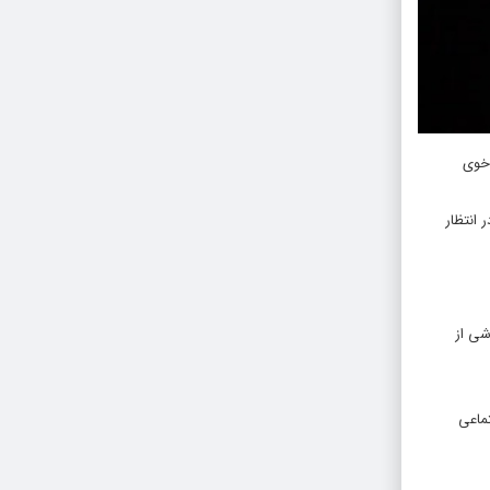
 خوی
 انتظار
شی از
ماعی