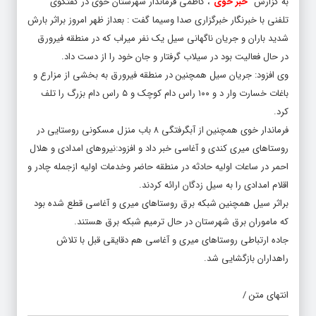
به گزارش “
خبر خوی
“، کاظمی فرماندار شهرستان خوی در گفتگوی
تلفنی با خبرنگار خبرگزاری صدا وسیما گفت : بعداز ظهر امروز براثر بارش
شدید باران و جریان ناگهانی سیل یک نفر میراب که در منطقه فیرورق
در حال فعالیت بود در سیلاب گرفتار و جان خود را از دست داد.
وی افزود: جریان سیل همچنین در منطقه فیرورق به بخشی از مزارع و
باغات خسارت وار د و ۱۰۰ راس دام کوچک و ۵ راس دام بزرگ را تلف
کرد.
فرماندار خوی همچنین از آبگرفتگی ۸ باب منزل مسکونی روستایی در
روستاهای میری کندی و آغاسی خبر داد و افزود:نیروهای امدادی و هلال
احمر در ساعات اولیه حادثه در منطقه حاضر وخدمات اولیه ازجمله چادر و
اقلام امدادی را به سیل زدگان ارائه کردند.
براثر سیل همچنین شبکه برق روستاهای میری و آغاسی قطع شده بود
که ماموران برق شهرستان در حال ترمیم شبکه برق هستند.
جاده ارتباطی روستاهای میری و آغاسی هم دقایقی قبل با تلاش
راهداران بازگشایی شد.
انتهای متن /