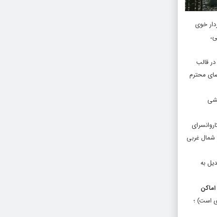
ن شهردار خوی
ی،
 قبل) در قالب
ضای محترم
شی
روانسرای
شمال غربی
یل به
اماکن
 است) ؛