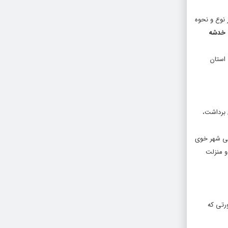
نوع و نحوه
 خدشه
 استان
 برداشت،
می شهر خوی
و منزلت
رتی که