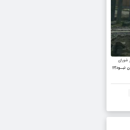
 شورای
 نبــود؟!!