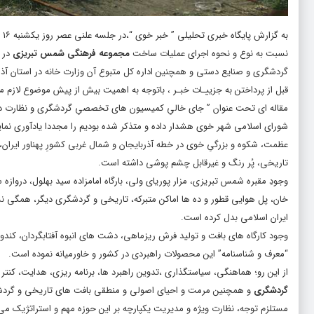
به گزارش پایگاه خبری تحلیلی ”
خبر خوی
نسبت به نوع و نحوه اجرای عملیات ساخت
مجموعه فرهنگی شمس تبریزی
در ج
گردشگری و صنایع دستی و همچنین اداره کل متبوع آن وزارت خانه در استان آذرب
قبل از پرداختن به جزییـات خبـر ، باتوجه به اهمیت بیش از پیش موضوع لازم
مقاله ای تحت عنوان ” جای خالیِ کمیسیون های تخصصیِ گردشگری و نظارت 
شورای اسلامی شهر خوی هشدار داده و متذکر شده بودیم را مجددا یادآوری نمای
عظمت، شکوه و بزرگیِ خوی در خطه آذربایجان و شمال غربی کشورِ پهناور ایران، ب
تاریخی، پُر رنگ و غیرقابل چشم پوشی داشته است.
وجودِ مقبره شمس تبریزی، مزار پوریای ولی، بارگاه امامزاده سید بهلول، در
خان، پل هوایی قطور و ده ها اماکن متبرکه، تاریخی و گردشگری دیگر، همگی ن
ایران اسلامی بدل کرده است.
وجود کارگاه های بافت و تولید فرش ریزماهی، دشت های انبوه آفتابگردان، کند
“معرف و شناسنامه” این محصولات راهبردی در کشور و خاورمیانه نموده است.
از این رو؛ هماهنگی، سیاستگذاری ،تدوین راهبرد ها، برنامه ریزی، هدایت، کن
گردشگری
و همچنین مرمت و احیای اصولی و منطقی بافت های تاریخی و گردش
مستلزم توجه، نظارت ویژه و مدیریت یکپارچه بر این حوزه مهم و استراتژیک می‌