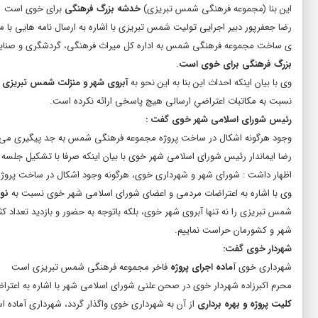
این بنا (مجموعه فرهنگی شمس تبریزی)
خدشه بزرگ فرهنگی
برای خوی است
رضا جعفرپور دبیر اجرایی تولیت شمس تبریزی با اشاره به ارسال نامه هایی با 
ی ساخت مجموعه فرهنگی شمس به اداره کل میراث فرهنگی، گردشگری و صنایع 
بزرگ فرهنگی برای خوی است
.
وی با بیان اینکه احداث این بنا به این نحو به
آبروی شهر و منزلت شمس تبریزی
خ
نسبت به مکاتبات اعتراضیِ ارسالی هیچ پاسخی ارائه نکرده است.
رئیس شورای اسلامی شهر خوی گفت :
وجود هرگونه اشکال در ساخت پروژه مجموعه فرهنگی شمس به جد پیگیری می‌
رضا ایماندار رئیس شورای اسلامی شهر خوی با بیان اینکه صرفا با تشکیل جلسه
اظهار داشت : شورای شهر و شهرداری خوی، هرگونه وجود اشکال در ساخت پروژه
وی با اشاره به اعتراضات مردمی و اعضای شورای اسلامی شهر خوی نسبت به
نو
شمس تبریزی را نه تنها آبروی شهر خوی، بلکه باتوجه به حضور و بازدید تعداد کثی
شهر و کشورمان حراست نماییم.
شهردار خوی گفت:
شهرداری خوی آ
ماده اجرای پروژه
فاخر مجموعه فرهنگی شمس تبریزی است
محرم اکبرزاده شهردار خوی در صحن علنی شورای اسلامی شهر با اشاره به اعت
کلیت پروژه و بهره برداری
از آن به شهرداری خوی واگذار گردد، شهرداری آماده اس