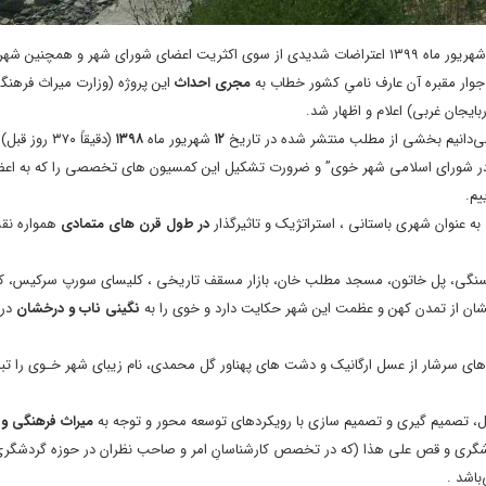
“،در جلسه علنی عصر روز یکشنبه ۱۶ شهریور ماه ۱۳۹۹ اعتراضات شدیدی از سوی اکثریت اعضای شورای شهر و همچنی
وار مقبره آن عارف نامیِ کشور خطاب به
مجری احداث
این پروژه (وزارت میراث فرهنگ
ایجان غربی) اعلام و اظهار شد.
 می‌دانیم بخشی از مطلب منتشر شده در تاریخ
۱۲
شهریور ماه
۱۳۹۸
(دقیقاً ۳۷۰ روز
در شورای اسلامی شهر خوی” و ضرورت تشکیل این کمسیون های تخصصی را که به اع
یم.
ه عنوان شهری باستانی ، استراتژیک و تاثیرگذار
در طول قرن های متمادی
همواره نق
وازه سنگی، پل خاتون، مسجد مطلب خان، بازار مسقف تاریخی ، کلیسای سورپ سرکیس، کا
شان از تمدن کهن و عظمت این شهر حکایت دارد و خوی را به
نگینی ناب و درخشان
در 
وهای سرشار از عسل ارگانیک و دشت های پهناور گل محمدی، نام زیبای شهر خـوی را تبد
ترل، تصمیم گیری و تصمیم سازی با رویکردهای توسعه محور و توجه به
میراث فرهنگی و 
گری و قص علی هذا (که در تخصص کارشناسانِ امر و صاحب نظران در حوزه گردشگری
باشد .