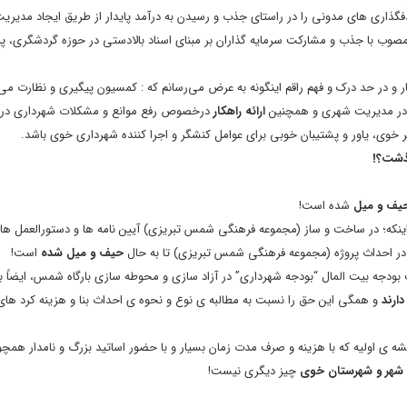
دفگذاری های مدونی را در راستای جذب و رسیدن به درآمد پایدار از طریق ایجاد مدیری
صوب با جذب و مشارکت سرمایه گذاران بر مبنای اسناد بالادستی در حوزه گردشگری، پ
ر و در حد درک و فهم راقم اینگونه به عرض می‌رسانم که : کمسیون پیگیری و نظارت می‌ت
 در مدیریت شهری و همچنین
ارائه راهکار
درخصوص رفع موانع و مشکلات شهرداری در 
، یاور و پشتیبان خوبی برای عوامل کنشگر و اجرا کننده شهرداری خوی باشد.
یف و میل
شده است!
ینکه؛ در ساخت و ساز (مجموعه فرهنگی شمس تبریزی) آیین نامه ها و دستورالعمل های
 احداث پروژه (مجموعه فرهنگی شمس تبریزی) تا به حال
حیف و میل شده
است!
ودجه بیت المال “بودجه شهرداری” در آزاد سازی و محوطه سازی بارگاه شمس، ایضاً بر
ارند
و همگی این حق را نسبت به مطالبه ی نوع و نحوه ی احداث بنا و هزینه کرد های
قشه ی اولیه که با هزینه و صرف مدت زمان بسیار و با حضور اساتید بزرگ و نامدار همچ
 شهر و شهرستان خوی
چیز دیگری نیست!