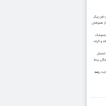
 دفن پیکر
از هموطنان
علوم شد که بحث سقوط عادی منتفی است و هواپیمای ۷۳۷ بواسطه اصابتموشک
ای مقتدرانه و اثرات
احتمال
گان برملا
لایت
رصد