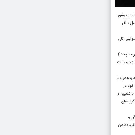
ن حضور پرشور
صل نظام
وایی آنان
 مقاومت)
داد و باعث
 و همراه با
ود در
با تشییع و
وار جان
یز و
کره دشمن