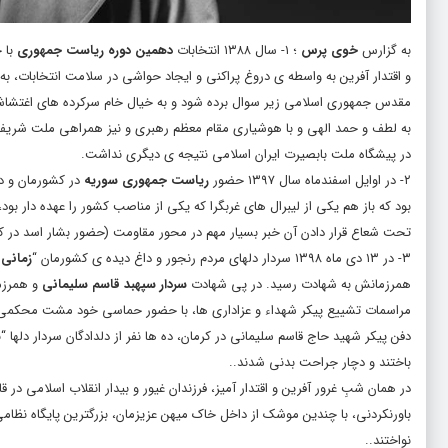
به گزارس
خوی پرس
؛ ۱- سال ۱۳۸۸ انتخابات
دهمین دوره ریاست جمهوری
و اقتدار آفرین به واسطه ی دروغ پراکنی و ایجاد حواشی در سلامت انتخابات، به
مقدس جمهوری اسلامی زیر سوال برده شود و به خیال خام سرکرده های اغتشاشگ
به لطف و حمد الهی و با هوشیاری مقام معظم رهبری و نیز همراهی ملت شریف ای
در پیشگاه ملت بابصیرت ایران اسلامی نتیجه ی دیگری نداشت.
۲- در اوایل اسفندماه سال ۱۳۹۷ حضور
ریاست جمهوری سوریه
در کشورمان و دی
بود که باز هم یکی از لیبرال های غربگرا که یکی از مناصب کشور را عهده دار بود
تحت ‌شعاع قرار دادن آن خبر بسیار مهم در محور مقاومت (حضور بشار اسد در کنا
۳- در ۱۳ دی ماه ۱۳۹۸ سردار دلهای مردم رنجور و داغ دیده ی کشورمان “
زمانی 
همرزمانش به شهادت رسید. در پی شهادت
سردار سپهبد قاسم سلیمانی
و همرزما
مراسمات تشییع پیکر شهداء و عزاداری ها، با حضور حماسی خود مشت محکمی بر ده
دفن پیکر شهید حاج قاسم سلیمانی در کرمان، ده ها نفر از دلدادگان سردار دلها “
باختند و دچار جراحت بدنی شدند..
در همان شبِ غرور آفرین و اقتدار آمیز، فرزندان غیور و بیدار انقلاب اسلامی در
باورنکردنی، با چندین موشک از داخل خاک میهن عزیزمان، بزرگترین پایگاه نظا
نواختند..