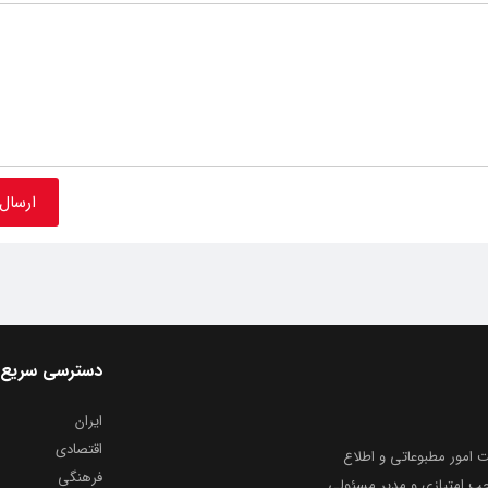
دسترسی سریع
ایران
اقتصادی
به شماره ثبت ۸۶۸۱۴ از معاونت امور مطبوعاتی و اطلاع
فرهنگی
و ارشاد اسلامی توفیق یافت از ۲۰ مرداد ماه سال ۱۳۹۹ با صاحب امتیازی و مدیر مسئولی