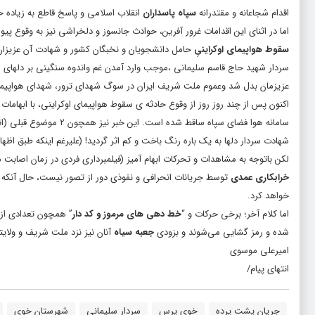
اقدام شجاعانه و مقتدرانه
سپاه پاسداران
انقلاب اسلامی و پاسخ قاطع به زیاده 
اما در اثنای این اقدامات غرور آفرین، حوادث جانسوز و دلخراشی نیز به وقوع پی
سقوط هواپیمای اوکراینیِ
حامل دانشجویان و نخبگان کشور و شهادت آن عزیزان 
سردار شهید حاج قاسم سلیمانی ،موجب وارد آمدن غم واندوه سنگینی بر دلهای هم
عزیزمان بدل شد وعموم ملت شریف ایران در سوگ شهدای ترور، شهدای هواپیما
شهادت سردار دلها به یک باره رنگ باخت و کم اثر گردید! (علیرغم اینکه طبق اظ
لکن باتوجه به مشاهدات و تحرکات ابهام آمیز (فیلمبرداری فردی در زمان اصابت 
خرابکاری عمدی
توسط جریانات انحرافی و نفوذی دور از تصور نیست، حال آنکه چه
خواهد کرد.
اما کلام آخر؛ برخی حرکات و “
خط دهی های مرموز و کد دار
” همچون تعدادی از
شده و رمز گشایی می‌شوند و بزودی
جعبه سیاه
آنان نیز نزد ملت شریف و ولایت
امیرعلی موسوی
انتهای پیام/
جریان پشت پرده
خوی پرس
سردار سلیمانی
شهرستان خوی