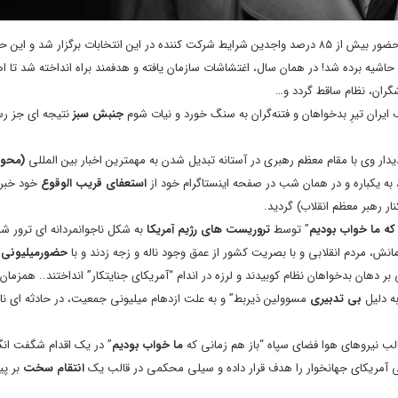
با حضور بیش از ۸۵ درصد واجدین شرایط شرکت کننده در این انتخابات برگزار شد و ای
 حاشیه برده شد! در همان سال، اغتشاشات سازمان یافته و هدفمند براه انداخته شد تا ا
ران، نظام ساقط گردد و…
ران تیرِ بدخواهان و فتنه‌گران به سنگ خورد و نیات شوم
جنبش سبز
نتیجه ای جز رس
دار وی با مقام معظم رهبری در آستانه تبدیل شدن به مهمترین اخبار بین المللی
(محور
، به یکباره و در همان ‌شب در صفحه اینستاگرام خود از
استعفای قریب الوقوع
خود خبر 
ر رهبر معظم انقلاب) گردید.
که ما خواب بودیم
” توسط
تروریست های رژیم آمریکا
به شکل ناجوانمردانه ای ترور شد
نش، مردم انقلابی و با بصریت کشور از عمق وجود ناله و زجه زدند و با
حضورمیلیونی
خ
ان بدخواهان نظام کوبیدند و لرزه در اندام “آمریکای جنایتکار” انداختند.. همزمان 
به دلیل
بی تدبیری
مسوولین ذیربط” و به علت ازدهام میلیونی جمعیت، در حادثه ای ناگ
 قالب نیروهای هوا فضای سپاه “باز هم زمانی که
ما خواب بودیم
” در یک اقدام شگفت انگ
می آمریکای جهانخوار را هدف قرار داده و سیلی محکمی در قالب یک
انتقام سخت
بر پی