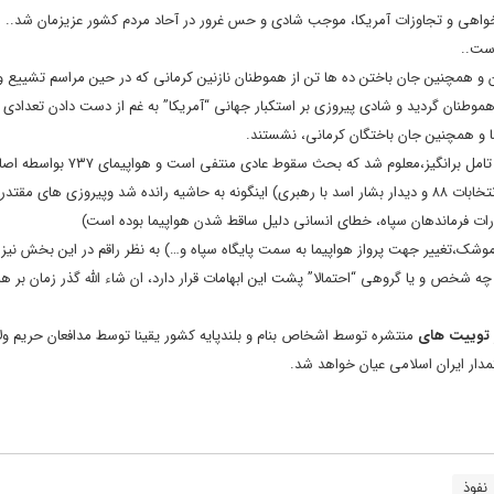
خواهی و تجاوزات آمریکا، موجب شادی و حس غرور در آحاد مردم کشور عزیزمان شد..
وست..
و همچنین جان باختن ده ها تن از هموطنان نازنین کرمانی که در حین مراسم تشییع و
وطنان گردید و شادی پیروزی بر استکبار جهانی “آمریکا” به غم از دست دادن تعدادی 
 و همچنین جان باختگان کرمانی، نشستند.
اکنون پس از چند روز روز از وقوع حادثه ی سقوط هواپیمای اوکراینی، با ابهامات تامل برانگیز،م
سامانه هوا فضای سپاه ساقط شده است. این خبر نیز همچون ۲ موضوع قبلی (انتخابات ۸۸ و دیدار بشار اسد با رهبری) اینگونه به حاشیه رانده شد وپیروزی ه
هارات فرماندهان سپاه، خطای انسانی دلیل ساقط شدن هواپیما بوده است)
موشک،تغییر جهت پرواز هواپیما به سمت پایگاه سپاه و…) به نظر راقم در این بخش نیز 
 شخص و یا گروهی “احتمالا” پشت این ابهامات قرار دارد، ان شاء الله گذر زمان بر هم
توییت های
منتشره توسط اشخاص بنام و بلندپایه کشور یقینا توسط مدافعان حریم و
مدار ایران اسلامی عیان خواهد شد.
نفوذ